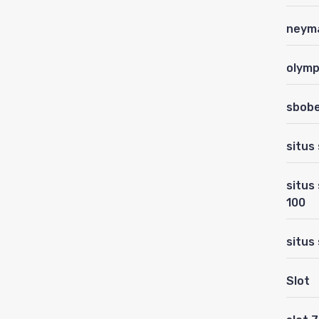
neym
olym
sbob
situs
situs
100
situs
Slot