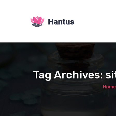
S
k
i
p
t
o
c
o
n
t
e
n
Tag Archives: 
t
Home