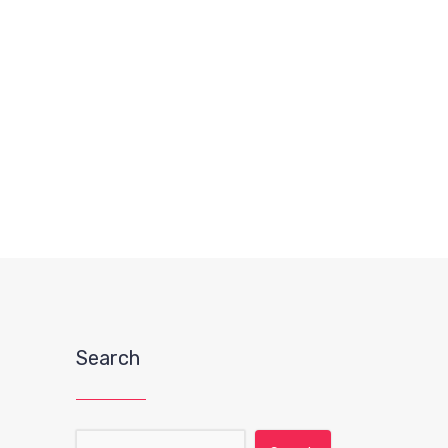
Search