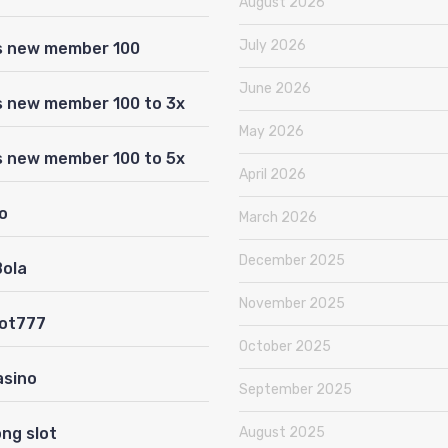
August 2026
July 2026
s new member 100
June 2026
 new member 100 to 3x
May 2026
 new member 100 to 5x
April 2026
o
March 2026
December 2025
Bola
November 2025
lot777
October 2025
asino
September 2025
ng slot
August 2025