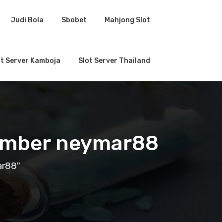
Judi Bola
Sbobet
Mahjong Slot
ot Server Kamboja
Slot Server Thailand
member neymar88
ar88"