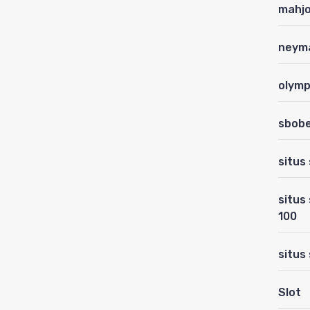
mahjo
neym
olym
sbob
situs
situs
100
situs
Slot