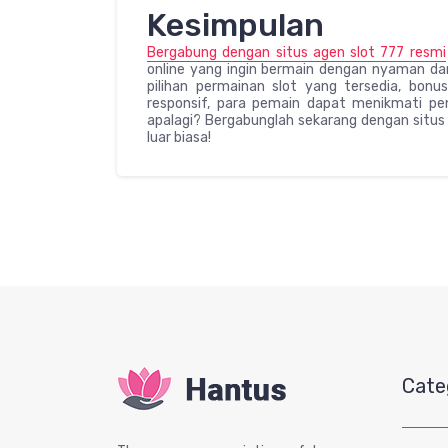
Kesimpulan
Bergabung dengan situs agen slot 777 resmi
online yang ingin bermain dengan nyaman da
pilihan permainan slot yang tersedia, bon
responsif, para pemain dapat menikmati pe
apalagi? Bergabunglah sekarang dengan situs
luar biasa!
Cate