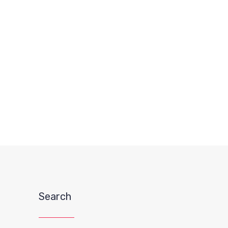
Search