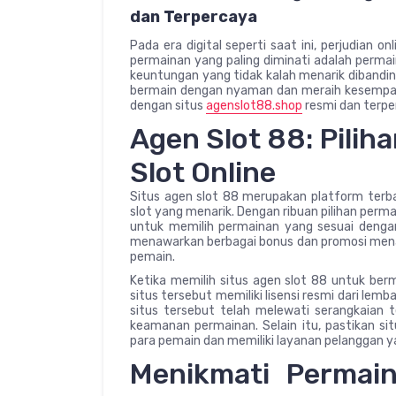
dan Terpercaya
Pada era digital seperti saat ini, perjudian 
permainan yang paling diminati adalah permai
keuntungan yang tidak kalah menarik dibandin
bermain dengan nyaman dan meraih kesempat
dengan situs
agenslot88.shop
resmi dan terpe
Agen Slot 88: Pilih
Slot Online
Situs agen slot 88 merupakan platform terba
slot yang menarik. Dengan ribuan pilihan perma
untuk memilih permainan yang sesuai dengan 
menawarkan berbagai bonus dan promosi men
pemain.
Ketika memilih situs agen slot 88 untuk berm
situs tersebut memiliki lisensi resmi dari lem
situs tersebut telah melewati serangkaian 
keamanan permainan. Selain itu, pastikan sit
para pemain dan memiliki layanan pelanggan y
Menikmati Permain