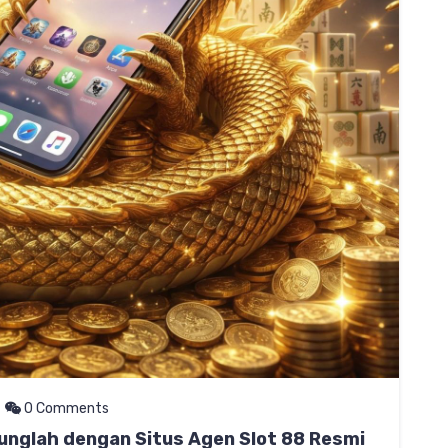
0 Comments
nglah dengan Situs Agen Slot 88 Resmi