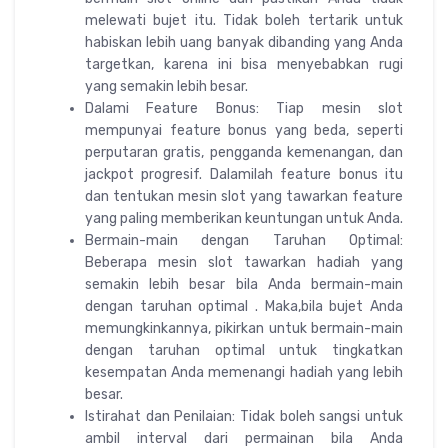
melewati bujet itu. Tidak boleh tertarik untuk
habiskan lebih uang banyak dibanding yang Anda
targetkan, karena ini bisa menyebabkan rugi
yang semakin lebih besar.
Dalami Feature Bonus: Tiap mesin slot
mempunyai feature bonus yang beda, seperti
perputaran gratis, pengganda kemenangan, dan
jackpot progresif. Dalamilah feature bonus itu
dan tentukan mesin slot yang tawarkan feature
yang paling memberikan keuntungan untuk Anda.
Bermain-main dengan Taruhan Optimal:
Beberapa mesin slot tawarkan hadiah yang
semakin lebih besar bila Anda bermain-main
dengan taruhan optimal . Maka,bila bujet Anda
memungkinkannya, pikirkan untuk bermain-main
dengan taruhan optimal untuk tingkatkan
kesempatan Anda memenangi hadiah yang lebih
besar.
Istirahat dan Penilaian: Tidak boleh sangsi untuk
ambil interval dari permainan bila Anda