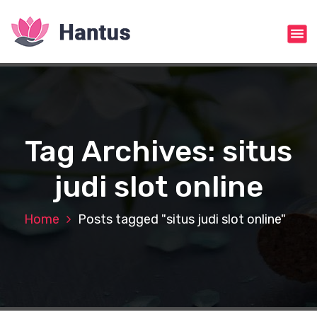
S
k
i
p
t
o
c
o
n
Tag Archives: situs
t
e
judi slot online
n
t
Home
Posts tagged "situs judi slot online"