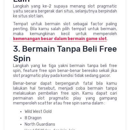
Langkah yang ke-2 supaya menang slot pragmatic
yaitu secara bergerak dari situs, selanjutnya berpindah
ke situs slot lain.
Tempat untuk bermain slot sebagai factor paling
penting. Bila kamu salah pilih tempat untuk bermain,
maka kemungkinan kecil untuk memperoleh
kemenangan besar dalam bermain game slot
.
3. Bermain Tanpa Beli Free
Spin
Langkah yang ke tiga yakni bermain tanpa beli free
spin, feature free spin benar-benar beresiko sekali jika
slot pragmatic play pada kondisi tidak sedang gacor.
Benar-benar dapat berpengaruh fatal bila kamu
lakukan hal tersebut, menjadi coba bermain tanpa
melakuakan pembelian free spin. Kamu dapat cari
permainan slot pragmatic play yang gampang
memperoleh scatter atau free spin sama dalam :
Wild West Gold
8 Dragon
North Guardians