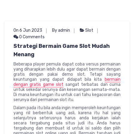
On 6 Jun 2023
By admin
Slot
0 Comments
Strategi Bermain Game Slot Mudah
Menang
Beberapa player pemula dapat coba versus permainan
yang diharapkan lebih dulu agar dapat bermain dengan
gratis dengan pakai demo slot. Tetapi sayang
keuntungan yang dapat didapat bila kita
bermain
dengan gratis game slot
sangat terbatas dan cuma
untuk sekedar serunya dan kesenangan semata-mata.
Di mana keuntungan itu untuk cari tahu kegacoran dan
serunya dari permainan slot itu.
Dalam pada itu bila anda ingin memperoleh keuntungan
yang riil berbentuk uang asli, karena itu hal yang
selanjutnya seterusnya harus anda kerjakan ialah
secara tergabung pada situs judi itu. Anda harus
tergabung dan membuat id untuk isi saldo dan pilih
permainan slot online uang asli. Bermain taruhan judi