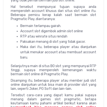
yang tidak pernah bermain judi slot online.
Hal tersebut mempunyai tujuan supaya anda
memperoleh account khusus dari situs slot online itu.
Beberapa pemicu kerap kalah saat bermain slot
Pragmatic Play, diantaranya:
Bermain terlampau gairah.
Account slot digembok admin slot online
RTP atau winrate situs rendah
Paksakan menang di slot yang tidak gacor.
Maka dari itu, beberapa player atau dianjurkan
untuk menukar account atau membuat account
baru.
Selanjutnya main di situs BO slot yang mempunyai RTP
tinggi, supaya memperoleh kemenangan waktu
bermain slot online di Pragmatic Play.
Disamping itu, beberapa player atau member judi slot
online dianjurkan untuk bisa main di provider slot yang
lain, seperti Joker, PG Soft dan lain-lain.
Tersebut cara-cara yang dapat kamu pakai supaya
menang dalam games slot pragmatic, betapa
keutamaan kamu pahami artikel berikut karena akan