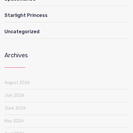
Starlight Princess
Uncategorized
Archives
August 2026
July 2026
June 2026
May 2026