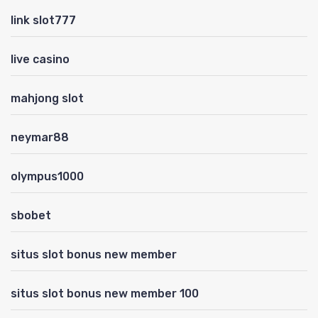
link slot777
live casino
mahjong slot
neymar88
olympus1000
sbobet
situs slot bonus new member
situs slot bonus new member 100