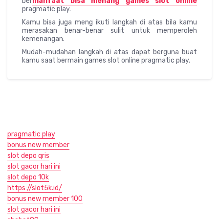
ber
manfaat bisa menang games slot online
pragmatic play.
Kamu bisa juga meng ikuti langkah di atas bila kamu
merasakan benar-benar sulit untuk memperoleh
kemenangan.
Mudah-mudahan langkah di atas dapat berguna buat
kamu saat bermain games slot online pragmatic play.
pragmatic play
bonus new member
slot depo qris
slot gacor hari ini
slot depo 10k
https://slot5k.id/
bonus new member 100
slot gacor hari ini