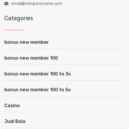
email@companyname.com
Categories
bonus new member
bonus new member 100
bonus new member 100 to 3x
bonus new member 100 to 5x
Casino
Judi Bola