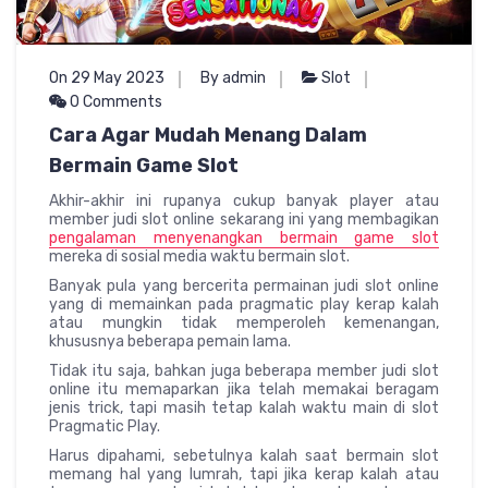
On 29 May 2023
By admin
Slot
0 Comments
Cara Agar Mudah Menang Dalam
Bermain Game Slot
Akhir-akhir ini rupanya cukup banyak player atau
member judi slot online sekarang ini yang membagikan
pengalaman menyenangkan bermain game slot
mereka di sosial media waktu bermain slot.
Banyak pula yang bercerita permainan judi slot online
yang di memainkan pada pragmatic play kerap kalah
atau mungkin tidak memperoleh kemenangan,
khususnya beberapa pemain lama.
Tidak itu saja, bahkan juga beberapa member judi slot
online itu memaparkan jika telah memakai beragam
jenis trick, tapi masih tetap kalah waktu main di slot
Pragmatic Play.
Harus dipahami, sebetulnya kalah saat bermain slot
memang hal yang lumrah, tapi jika kerap kalah atau