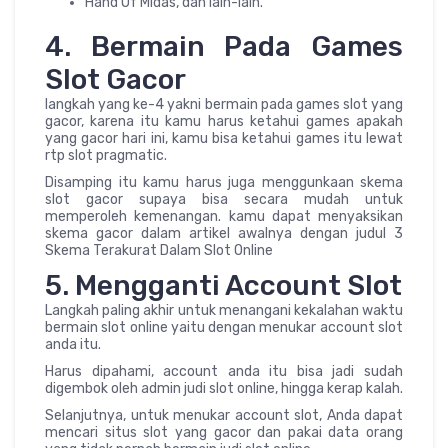
Hand Of Midas, dan lain-lain.
4. Bermain Pada Games
Slot Gacor
langkah yang ke-4 yakni bermain pada games slot yang
gacor, karena itu kamu harus ketahui games apakah
yang gacor hari ini, kamu bisa ketahui games itu lewat
rtp slot pragmatic.
Disamping itu kamu harus juga menggunkaan skema
slot gacor supaya bisa secara mudah untuk
memperoleh kemenangan. kamu dapat menyaksikan
skema gacor dalam artikel awalnya dengan judul 3
Skema Terakurat Dalam Slot Online
5. Mengganti Account Slot
Langkah paling akhir untuk menangani kekalahan waktu
bermain slot online yaitu dengan menukar account slot
anda itu.
Harus dipahami, account anda itu bisa jadi sudah
digembok oleh admin judi slot online, hingga kerap kalah.
Selanjutnya, untuk menukar account slot, Anda dapat
mencari situs slot yang gacor dan pakai data orang