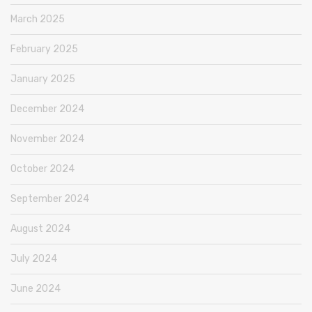
March 2025
February 2025
January 2025
December 2024
November 2024
October 2024
September 2024
August 2024
July 2024
June 2024