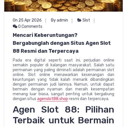
On 25 Apr 2026
By admin
Slot
0 Comments
Mencari Keberuntungan?
Bergabunglah dengan Situs Agen Slot
88 Resmi dan Terpercaya
Pada era digital seperti saat ini, perjudian online
semakin populer di kalangan masyarakat. Salah satu
permainan yang paling diminati adalah permainan slot
online. Slot online menawarkan kesenangan dan
keuntungan yang tidak kalah menarik dibandingkan
dengan permainan judi lainnya. Namun, untuk dapat
bermain dengan nyaman dan meraih kesempatan
menang luar biasa, sangat penting untuk bergabung
dengan situs
agenslot88.shop
resmi dan terpercaya.
Agen Slot 88: Pilihan
Terbaik untuk Bermain