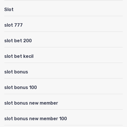
Slot
slot 777
slot bet 200
slot bet kecil
slot bonus
slot bonus 100
slot bonus new member
slot bonus new member 100