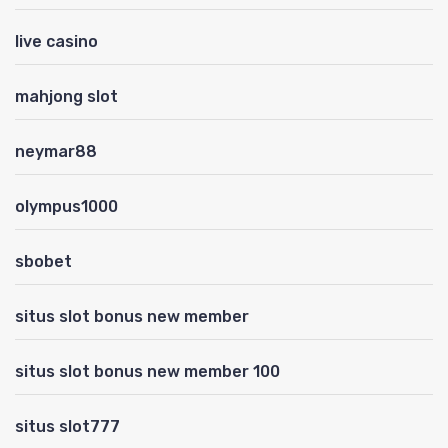
live casino
mahjong slot
neymar88
olympus1000
sbobet
situs slot bonus new member
situs slot bonus new member 100
situs slot777