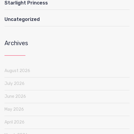
Starlight Princess
Uncategorized
Archives
August 2026
July 2026
June 2026
May 2026
April 2026