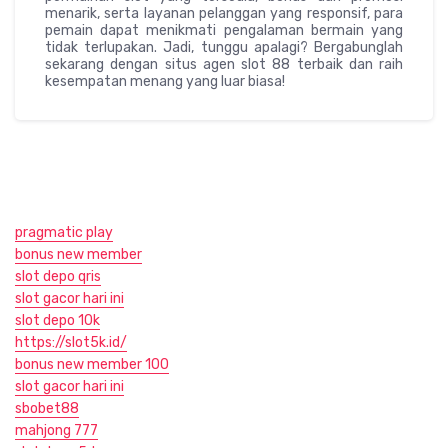
menarik, serta layanan pelanggan yang responsif, para
pemain dapat menikmati pengalaman bermain yang
tidak terlupakan. Jadi, tunggu apalagi? Bergabunglah
sekarang dengan situs agen slot 88 terbaik dan raih
kesempatan menang yang luar biasa!
pragmatic play
bonus new member
slot depo qris
slot gacor hari ini
slot depo 10k
https://slot5k.id/
bonus new member 100
slot gacor hari ini
sbobet88
mahjong 777