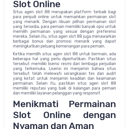
Slot Online
Situs agen slot 88 merupakan platform terbaik bagi
para penjudi online untuk memainkan permainan slot
yang menarik. Dengan ribuan pilihan permainan slot
yang tersedia, para pemain memiliki banyak opsi untuk
memilih permainan yang sesuai dengan preferensi
mereka. Selain itu, situs agen slot 88 juga menawarkan
berbagai bonus dan promosi menarik yang dapat
meningkatkan peluang kemenangan para pemain.
Ketika memilih situs agen slot 88 untuk bermain, ada
beberapa hal yang perlu diperhatikan. Pastikan situs
tersebut memiliki lisensi resmi dari lembaga perjudian
yang terkemuka. Lisensi ini menjamin bahwa situs
tersebut telah melewati serangkaian tes dan audit
yang ketat untuk menjamin keadilan dan keamanan
permainan. Selain itu, pastikan situs agen slot 88
memiliki reputasi yang baik di kalangan para pemain
dan memiliki layanan pelanggan yang responsif.
Menikmati Permainan
Slot Online dengan
Nyaman dan Aman