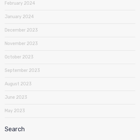
February 2024
January 2024
December 2023
November 2023
October 2023
September 2023
August 2023
June 2023
May 2023
Search