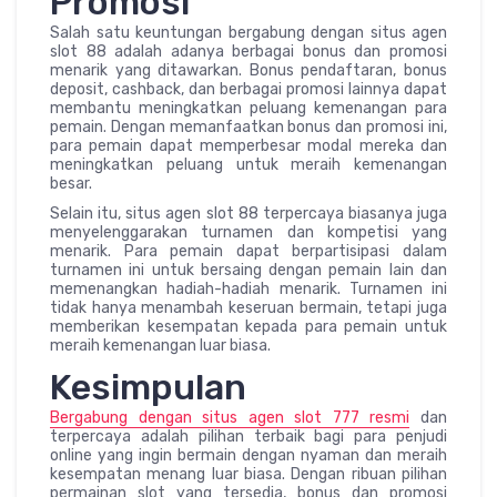
Promosi
Salah satu keuntungan bergabung dengan situs agen
slot 88 adalah adanya berbagai bonus dan promosi
menarik yang ditawarkan. Bonus pendaftaran, bonus
deposit, cashback, dan berbagai promosi lainnya dapat
membantu meningkatkan peluang kemenangan para
pemain. Dengan memanfaatkan bonus dan promosi ini,
para pemain dapat memperbesar modal mereka dan
meningkatkan peluang untuk meraih kemenangan
besar.
Selain itu, situs agen slot 88 terpercaya biasanya juga
menyelenggarakan turnamen dan kompetisi yang
menarik. Para pemain dapat berpartisipasi dalam
turnamen ini untuk bersaing dengan pemain lain dan
memenangkan hadiah-hadiah menarik. Turnamen ini
tidak hanya menambah keseruan bermain, tetapi juga
memberikan kesempatan kepada para pemain untuk
meraih kemenangan luar biasa.
Kesimpulan
Bergabung dengan situs agen slot 777 resmi
dan
terpercaya adalah pilihan terbaik bagi para penjudi
online yang ingin bermain dengan nyaman dan meraih
kesempatan menang luar biasa. Dengan ribuan pilihan
permainan slot yang tersedia, bonus dan promosi