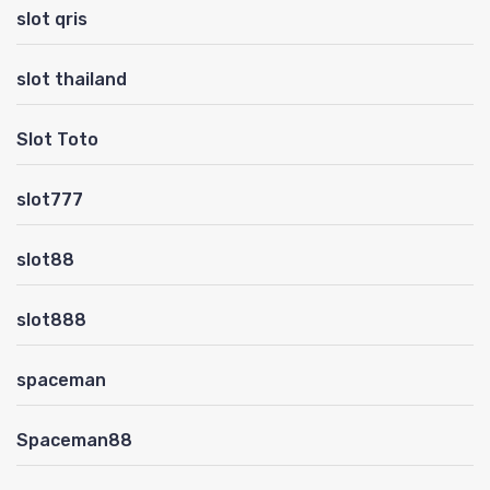
slot qris
slot thailand
Slot Toto
slot777
slot88
slot888
spaceman
Spaceman88