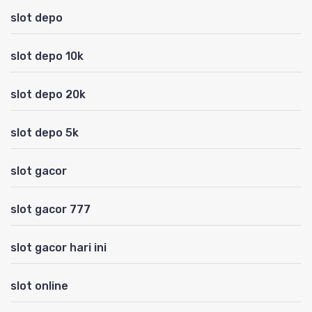
slot depo
slot depo 10k
slot depo 20k
slot depo 5k
slot gacor
slot gacor 777
slot gacor hari ini
slot online