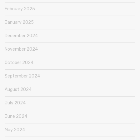
February 2025
January 2025
December 2024
November 2024
October 2024
September 2024
August 2024
July 2024
June 2024
May 2024