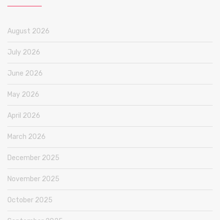
August 2026
July 2026
June 2026
May 2026
April 2026
March 2026
December 2025
November 2025
October 2025