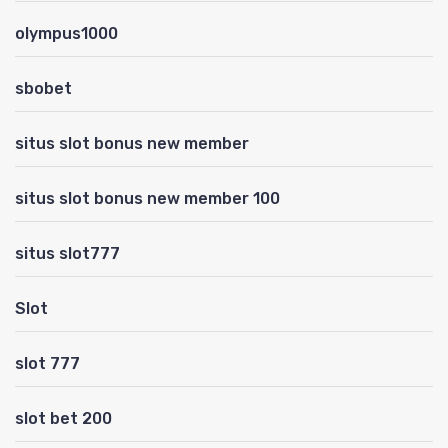
olympus1000
sbobet
situs slot bonus new member
situs slot bonus new member 100
situs slot777
Slot
slot 777
slot bet 200