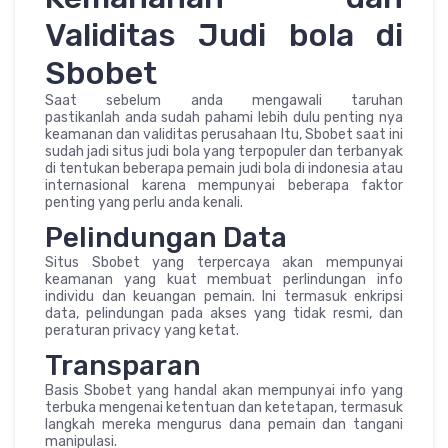
Validitas Judi bola di
Sbobet
Saat sebelum anda mengawali taruhan
pastikanlah anda sudah pahami lebih dulu penting nya
keamanan dan validitas perusahaan Itu, Sbobet saat ini
sudah jadi situs judi bola yang terpopuler dan terbanyak
di tentukan beberapa pemain judi bola di indonesia atau
internasional karena mempunyai beberapa faktor
penting yang perlu anda kenali.
Pelindungan Data
Situs Sbobet yang terpercaya akan mempunyai
keamanan yang kuat membuat perlindungan info
individu dan keuangan pemain. Ini termasuk enkripsi
data, pelindungan pada akses yang tidak resmi, dan
peraturan privacy yang ketat.
Transparan
Basis Sbobet yang handal akan mempunyai info yang
terbuka mengenai ketentuan dan ketetapan, termasuk
langkah mereka mengurus dana pemain dan tangani
manipulasi.