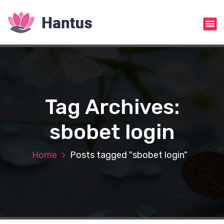
S
k
i
p
t
o
c
o
n
Tag Archives:
t
e
sbobet login
n
t
Home
Posts tagged "sbobet login"