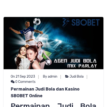
On 21 Sep 2023
By admin
Judi Bola
0 Comments
Permainan Judi Bola dan Kasino
SBOBET Online
Permainan Judi Bola