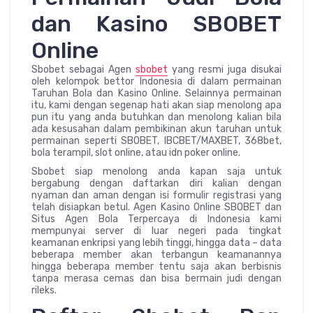
dan Kasino SBOBET
Online
Sbobet sebagai Agen
sbobet
yang resmi juga disukai
oleh kelompok bettor Indonesia di dalam permainan
Taruhan Bola dan Kasino Online. Selainnya permainan
itu, kami dengan segenap hati akan siap menolong apa
pun itu yang anda butuhkan dan menolong kalian bila
ada kesusahan dalam pembikinan akun taruhan untuk
permainan seperti SBOBET, IBCBET/MAXBET, 368bet,
bola terampil, slot online, atau idn poker online.
Sbobet siap menolong anda kapan saja untuk
bergabung dengan daftarkan diri kalian dengan
nyaman dan aman dengan isi formulir registrasi yang
telah disiapkan betul. Agen Kasino Online SBOBET dan
Situs Agen Bola Terpercaya di Indonesia kami
mempunyai server di luar negeri pada tingkat
keamanan enkripsi yang lebih tinggi, hingga data – data
beberapa member akan terbangun keamanannya
hingga beberapa member tentu saja akan berbisnis
tanpa merasa cemas dan bisa bermain judi dengan
rileks.