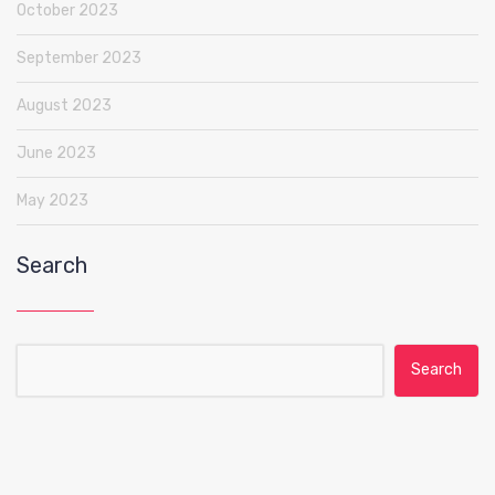
October 2023
September 2023
August 2023
June 2023
May 2023
Search
Search for: