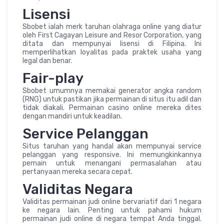
Lisensi
Sbobet ialah merk taruhan olahraga online yang diatur
oleh First Cagayan Leisure and Resor Corporation, yang
ditata dan mempunyai lisensi di Filipina. Ini
memperlihatkan loyalitas pada praktek usaha yang
legal dan benar.
Fair-play
Sbobet umumnya memakai generator angka random
(RNG) untuk pastikan jika permainan di situs itu adil dan
tidak diakali. Permainan casino online mereka dites
dengan mandiri untuk keadilan.
Service Pelanggan
Situs taruhan yang handal akan mempunyai service
pelanggan yang responsive. Ini memungkinkannya
pemain untuk menangani permasalahan atau
pertanyaan mereka secara cepat.
Validitas Negara
Validitas permainan judi online bervariatif dari 1 negara
ke negara lain. Penting untuk pahami hukum
permainan judi online di negara tempat Anda tinggal.