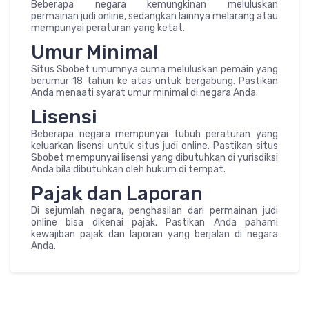
Beberapa negara kemungkinan meluluskan
permainan judi online, sedangkan lainnya melarang atau
mempunyai peraturan yang ketat.
Umur Minimal
Situs Sbobet umumnya cuma meluluskan pemain yang
berumur 18 tahun ke atas untuk bergabung. Pastikan
Anda menaati syarat umur minimal di negara Anda.
Lisensi
Beberapa negara mempunyai tubuh peraturan yang
keluarkan lisensi untuk situs judi online. Pastikan situs
Sbobet mempunyai lisensi yang dibutuhkan di yurisdiksi
Anda bila dibutuhkan oleh hukum di tempat.
Pajak dan Laporan
Di sejumlah negara, penghasilan dari permainan judi
online bisa dikenai pajak. Pastikan Anda pahami
kewajiban pajak dan laporan yang berjalan di negara
Anda.