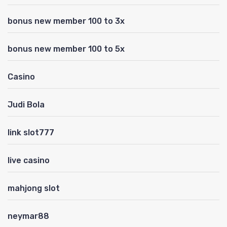
bonus new member 100 to 3x
bonus new member 100 to 5x
Casino
Judi Bola
link slot777
live casino
mahjong slot
neymar88