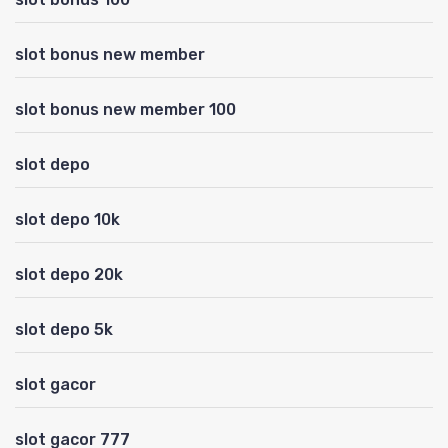
slot bonus new member
slot bonus new member 100
slot depo
slot depo 10k
slot depo 20k
slot depo 5k
slot gacor
slot gacor 777