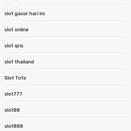
slot gacor hari ini
slot online
slot qris
slot thailand
Slot Toto
slot777
slot88
slot888