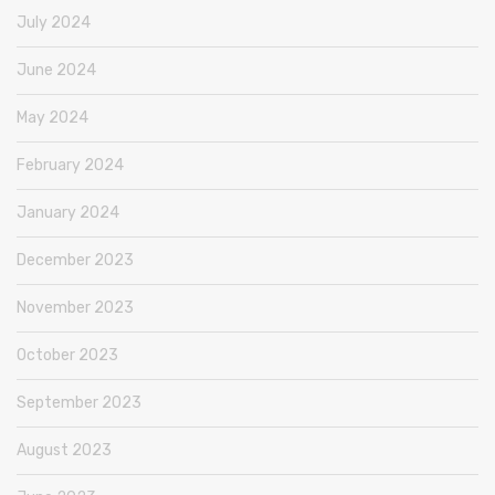
July 2024
June 2024
May 2024
February 2024
January 2024
December 2023
November 2023
October 2023
September 2023
August 2023