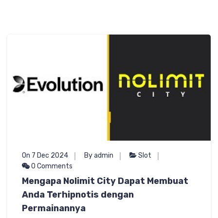
On 7 Dec 2024
By admin
Slot
0 Comments
Mengapa Nolimit City Dapat Membuat
Anda Terhipnotis dengan
Permainannya