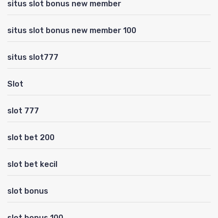
situs slot bonus new member
situs slot bonus new member 100
situs slot777
Slot
slot 777
slot bet 200
slot bet kecil
slot bonus
slot bonus 100