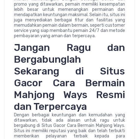
promo yang ditawarkan, pemain memiliki kesempatan
lebih besar untuk memenangkan permainan dan
mendapatkan keuntungan maksimal. Selain itu, situs ini
juga menyediakan berbagai fitur dan fasilitas yang
memudahkan pemain dalam bermain, seperti customer
service yang siap membantu pemain 24/7 dan metode
pembayaran yang aman dan terpercaya.
Jangan Ragu dan
Bergabunglah
Sekarang di Situs
Gacor Cara Bermain
Mahjong Ways Resmi
dan Terpercaya
Dengan berbagai keuntungan dan kemudahan yang
ditawarkan, tidak ada alasan untuk ragu untuk
bergabung di Situs Gacor Cara Bermain Mahjong Ways.
Situs ini memiliki reputasi yang baik dan telah terbukti
memberikan pelayanan terbaik kepada para