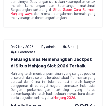
pemainnya. Jadi, jangan sia-siakan kesempatan untuk
meraih kemenangan dan keuntungan maksimal.
Bergabunglah sekarang di
Situs Gacor Cara Bermain
Mahjong Ways
dan nikmati pengalaman bermain yang
menyenangkan dan menguntungkan.
On 9 May 2026
By admin
Slot
0 Comments
Peluang Emas Memenangkan Jackpot
di Situs Mahjong Slot 2026 Terbaik
Mahjong telah menjadi permainan yang sangat populer
di seluruh dunia selama berabad-abad. Permainan yang
berasal dari China ini telah berhasil meraih banyak
penggemar di berbagai negara, termasuk Indonesia.
Dengan perkembangan teknologi yang terus
berkembang, kini telah hadir sebuah inovasi baru dalam
dunia perjudian online, yaitu
Mahjong 2026
.