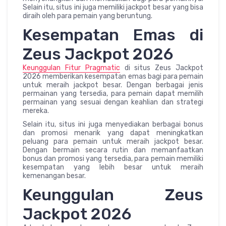
Selain itu, situs ini juga memiliki jackpot besar yang bisa
diraih oleh para pemain yang beruntung.
Kesempatan Emas di
Zeus Jackpot 2026
Keunggulan Fitur Pragmatic
di situs Zeus Jackpot
2026 memberikan kesempatan emas bagi para pemain
untuk meraih jackpot besar. Dengan berbagai jenis
permainan yang tersedia, para pemain dapat memilih
permainan yang sesuai dengan keahlian dan strategi
mereka.
Selain itu, situs ini juga menyediakan berbagai bonus
dan promosi menarik yang dapat meningkatkan
peluang para pemain untuk meraih jackpot besar.
Dengan bermain secara rutin dan memanfaatkan
bonus dan promosi yang tersedia, para pemain memiliki
kesempatan yang lebih besar untuk meraih
kemenangan besar.
Keunggulan Zeus
Jackpot 2026