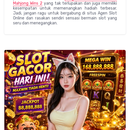
Mahjong Wins 2
yang tak terlupakan dan juga memiliki
kesempatan untuk memenangkan hadiah terbesar.
Jadi, jangan ragu untuk bergabung di situs Agen Slot
Online dan rasakan sendiri sensasi bermain slot yang
seru dan menegangkan.