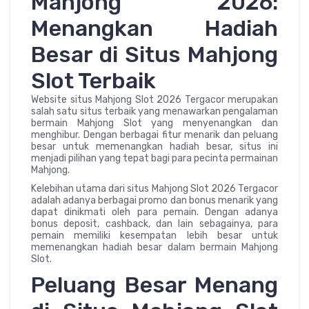
Mahjong 2026:
Menangkan Hadiah
Besar di Situs Mahjong
Slot Terbaik
Website situs Mahjong Slot 2026 Tergacor merupakan
salah satu situs terbaik yang menawarkan pengalaman
bermain Mahjong Slot yang menyenangkan dan
menghibur. Dengan berbagai fitur menarik dan peluang
besar untuk memenangkan hadiah besar, situs ini
menjadi pilihan yang tepat bagi para pecinta permainan
Mahjong.
Kelebihan utama dari situs Mahjong Slot 2026 Tergacor
adalah adanya berbagai promo dan bonus menarik yang
dapat dinikmati oleh para pemain. Dengan adanya
bonus deposit, cashback, dan lain sebagainya, para
pemain memiliki kesempatan lebih besar untuk
memenangkan hadiah besar dalam bermain Mahjong
Slot.
Peluang Besar Menang