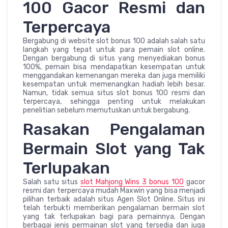
100 Gacor Resmi dan
Terpercaya
Bergabung di website slot bonus 100 adalah salah satu
langkah yang tepat untuk para pemain slot online.
Dengan bergabung di situs yang menyediakan bonus
100%, pemain bisa mendapatkan kesempatan untuk
menggandakan kemenangan mereka dan juga memiliki
kesempatan untuk memenangkan hadiah lebih besar.
Namun, tidak semua situs slot bonus 100 resmi dan
terpercaya, sehingga penting untuk melakukan
penelitian sebelum memutuskan untuk bergabung.
Rasakan Pengalaman
Bermain Slot yang Tak
Terlupakan
Salah satu situs
slot Mahjong Wins 3 bonus 100
gacor
resmi dan terpercaya mudah Maxwin yang bisa menjadi
pilihan terbaik adalah situs Agen Slot Online. Situs ini
telah terbukti memberikan pengalaman bermain slot
yang tak terlupakan bagi para pemainnya. Dengan
berbagai jenis permainan slot yang tersedia dan juga