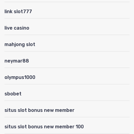
link slot777
live casino
mahjong slot
neymar88
olympus1000
sbobet
situs slot bonus new member
situs slot bonus new member 100