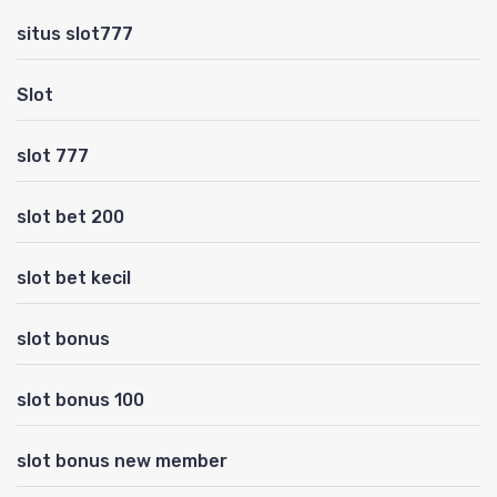
situs slot777
Slot
slot 777
slot bet 200
slot bet kecil
slot bonus
slot bonus 100
slot bonus new member