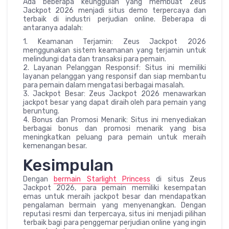
Ada beberapa keunggulan yang membuat Zeus
Jackpot 2026 menjadi situs demo terpercaya dan
terbaik di industri perjudian online. Beberapa di
antaranya adalah:
1. Keamanan Terjamin: Zeus Jackpot 2026
menggunakan sistem keamanan yang terjamin untuk
melindungi data dan transaksi para pemain.
2. Layanan Pelanggan Responsif: Situs ini memiliki
layanan pelanggan yang responsif dan siap membantu
para pemain dalam mengatasi berbagai masalah.
3. Jackpot Besar: Zeus Jackpot 2026 menawarkan
jackpot besar yang dapat diraih oleh para pemain yang
beruntung.
4. Bonus dan Promosi Menarik: Situs ini menyediakan
berbagai bonus dan promosi menarik yang bisa
meningkatkan peluang para pemain untuk meraih
kemenangan besar.
Kesimpulan
Dengan
bermain Starlight Princess
di situs Zeus
Jackpot 2026, para pemain memiliki kesempatan
emas untuk meraih jackpot besar dan mendapatkan
pengalaman bermain yang menyenangkan. Dengan
reputasi resmi dan terpercaya, situs ini menjadi pilihan
terbaik bagi para penggemar perjudian online yang ingin