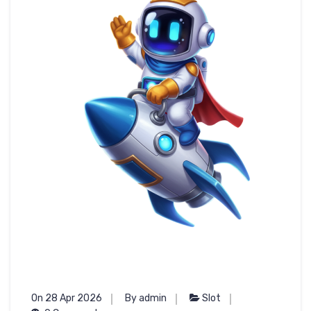
On 28 Apr 2026
By admin
Slot