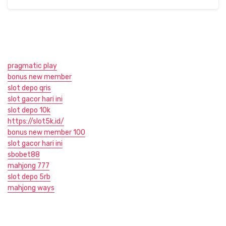
pragmatic play
bonus new member
slot depo qris
slot gacor hari ini
slot depo 10k
https://slot5k.id/
bonus new member 100
slot gacor hari ini
sbobet88
mahjong 777
slot depo 5rb
mahjong ways