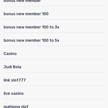
bonus new member
bonus new member 100
bonus new member 100 to 3x
bonus new member 100 to 5x
Casino
Judi Bola
link slot777
live casino
mahjong slot