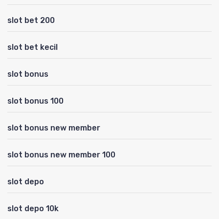
slot bet 200
slot bet kecil
slot bonus
slot bonus 100
slot bonus new member
slot bonus new member 100
slot depo
slot depo 10k