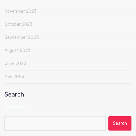
November 2023
October 2023
September 2023
August 2023
June 2023
May 2023
Search
Search for: