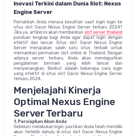
Inovasi Terkini dalam Dunia Slot: Nexus
Engine Server
Pernahkah Anda merasa kesulitan saat ingin login ke
situs slot Gacor Nexus Engine Server terbaru 2024?
Jika ya, artikel ini akan memberikan
slot server thailand
panduan lengkap bagi Anda agar dapat login dengan
efektif dan lancar. Situs slot Gacor Nexus Engine
Server merupakan salah satu situs terbaik untuk
memainkan permainan slot online di Thailand. Dengan
adanya server terbaru, Anda akan mendapatkan
pengalaman bermain yang lebih lancar dan
menyenangkan. Berikut adalah beberapa cara login
yang efektif di situs slot Gacor Nexus Engine Server
terbaru 2024.
Menjelajahi Kinerja
Optimal Nexus Engine
Server Terbaru
1. Persiapkan Akun Anda
Sebelum melakukan login, pastikan Anda telah memiliki
akun terlebih dahulu di situs slot Gacor Nexus Engine