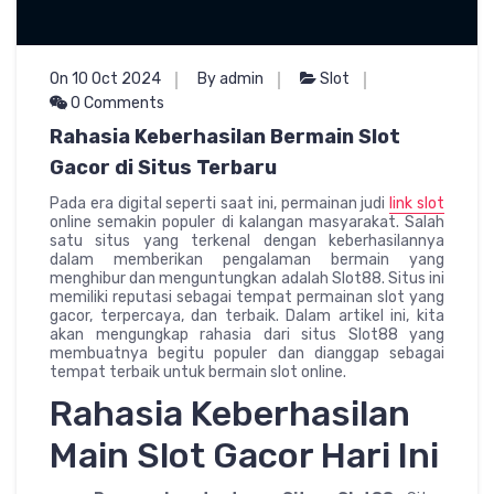
On 10 Oct 2024
By admin
Slot
0 Comments
Rahasia Keberhasilan Bermain Slot
Gacor di Situs Terbaru
Pada era digital seperti saat ini, permainan judi
link slot
online semakin populer di kalangan masyarakat. Salah
satu situs yang terkenal dengan keberhasilannya
dalam memberikan pengalaman bermain yang
menghibur dan menguntungkan adalah Slot88. Situs ini
memiliki reputasi sebagai tempat permainan slot yang
gacor, terpercaya, dan terbaik. Dalam artikel ini, kita
akan mengungkap rahasia dari situs Slot88 yang
membuatnya begitu populer dan dianggap sebagai
tempat terbaik untuk bermain slot online.
Rahasia Keberhasilan
Main Slot Gacor Hari Ini