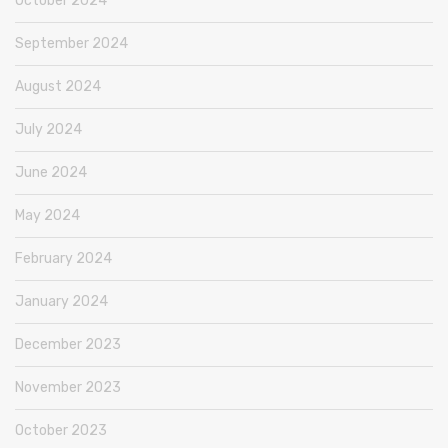
October 2024
September 2024
August 2024
July 2024
June 2024
May 2024
February 2024
January 2024
December 2023
November 2023
October 2023