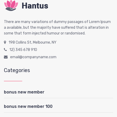
There are many variations of dummy passages of Lorem Ipsum
a available, but the majority have suffered that is alteration in
some that form injected humour or randomised.
198 Collins St, Melbourne, NY
12) 345 678 910
email@companyname.com
Categories
bonus new member
bonus new member 100