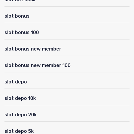
slot bonus
slot bonus 100
slot bonus new member
slot bonus new member 100
slot depo
slot depo 10k
slot depo 20k
slot depo 5k