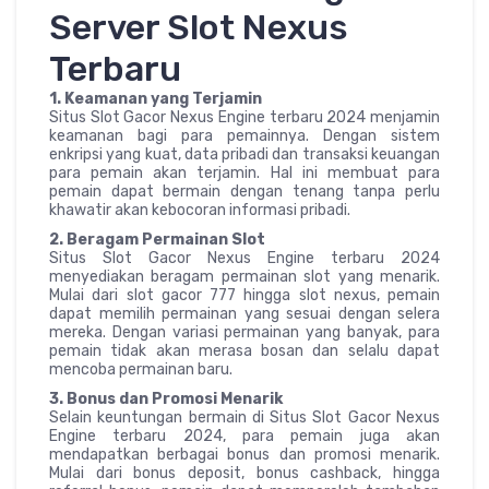
Server Slot Nexus
Terbaru
1. Keamanan yang Terjamin
Situs Slot Gacor Nexus Engine terbaru 2024 menjamin
keamanan bagi para pemainnya. Dengan sistem
enkripsi yang kuat, data pribadi dan transaksi keuangan
para pemain akan terjamin. Hal ini membuat para
pemain dapat bermain dengan tenang tanpa perlu
khawatir akan kebocoran informasi pribadi.
2. Beragam Permainan Slot
Situs Slot Gacor Nexus Engine terbaru 2024
menyediakan beragam permainan slot yang menarik.
Mulai dari slot gacor 777 hingga slot nexus, pemain
dapat memilih permainan yang sesuai dengan selera
mereka. Dengan variasi permainan yang banyak, para
pemain tidak akan merasa bosan dan selalu dapat
mencoba permainan baru.
3. Bonus dan Promosi Menarik
Selain keuntungan bermain di Situs Slot Gacor Nexus
Engine terbaru 2024, para pemain juga akan
mendapatkan berbagai bonus dan promosi menarik.
Mulai dari bonus deposit, bonus cashback, hingga