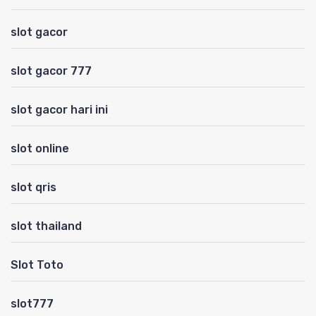
slot gacor
slot gacor 777
slot gacor hari ini
slot online
slot qris
slot thailand
Slot Toto
slot777