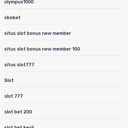
olympus1000
sbobet
situs slot bonus new member
situs slot bonus new member 100
situs slot777
Slot
slot 777
slot bet 200
slot bet kecil