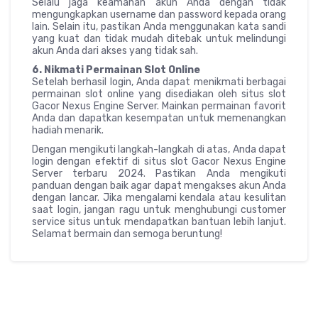
Selalu jaga keamanan akun Anda dengan tidak
mengungkapkan username dan password kepada orang
lain. Selain itu, pastikan Anda menggunakan kata sandi
yang kuat dan tidak mudah ditebak untuk melindungi
akun Anda dari akses yang tidak sah.
6. Nikmati Permainan Slot Online
Setelah berhasil login, Anda dapat menikmati berbagai
permainan slot online yang disediakan oleh situs slot
Gacor Nexus Engine Server. Mainkan permainan favorit
Anda dan dapatkan kesempatan untuk memenangkan
hadiah menarik.
Dengan mengikuti langkah-langkah di atas, Anda dapat
login dengan efektif di situs slot Gacor Nexus Engine
Server terbaru 2024. Pastikan Anda mengikuti
panduan dengan baik agar dapat mengakses akun Anda
dengan lancar. Jika mengalami kendala atau kesulitan
saat login, jangan ragu untuk menghubungi customer
service situs untuk mendapatkan bantuan lebih lanjut.
Selamat bermain dan semoga beruntung!