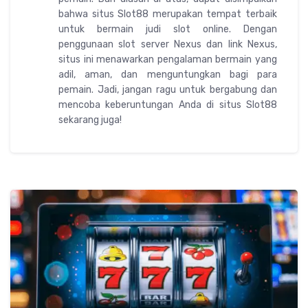
bahwa situs Slot88 merupakan tempat terbaik
untuk bermain judi slot online. Dengan
penggunaan slot server Nexus dan link Nexus,
situs ini menawarkan pengalaman bermain yang
adil, aman, dan menguntungkan bagi para
pemain. Jadi, jangan ragu untuk bergabung dan
mencoba keberuntungan Anda di situs Slot88
sekarang juga!