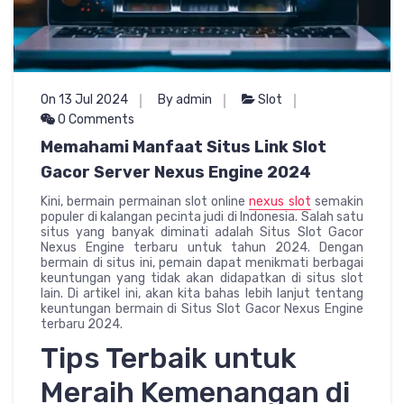
On 13 Jul 2024
By admin
Slot
0 Comments
Memahami Manfaat Situs Link Slot
Gacor Server Nexus Engine 2024
Kini, bermain permainan slot online
nexus slot
semakin
populer di kalangan pecinta judi di Indonesia. Salah satu
situs yang banyak diminati adalah Situs Slot Gacor
Nexus Engine terbaru untuk tahun 2024. Dengan
bermain di situs ini, pemain dapat menikmati berbagai
keuntungan yang tidak akan didapatkan di situs slot
lain. Di artikel ini, akan kita bahas lebih lanjut tentang
keuntungan bermain di Situs Slot Gacor Nexus Engine
terbaru 2024.
Tips Terbaik untuk
Meraih Kemenangan di