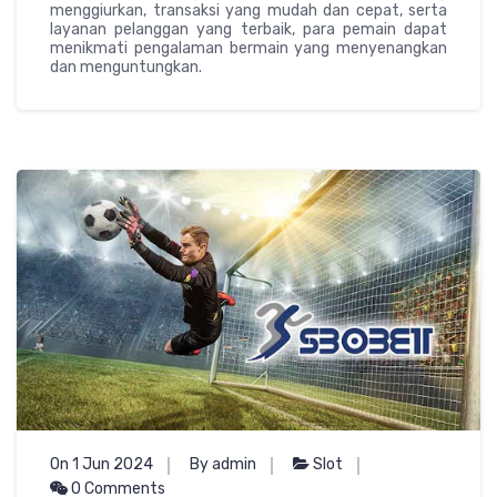
menggiurkan, transaksi yang mudah dan cepat, serta
layanan pelanggan yang terbaik, para pemain dapat
menikmati pengalaman bermain yang menyenangkan
dan menguntungkan.
On 1 Jun 2024
By admin
Slot
0 Comments