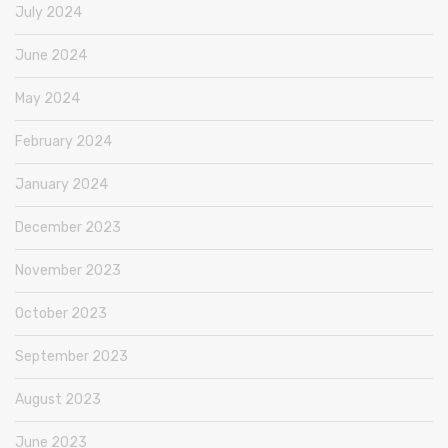
July 2024
June 2024
May 2024
February 2024
January 2024
December 2023
November 2023
October 2023
September 2023
August 2023
June 2023