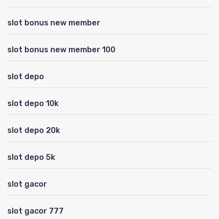
slot bonus new member
slot bonus new member 100
slot depo
slot depo 10k
slot depo 20k
slot depo 5k
slot gacor
slot gacor 777