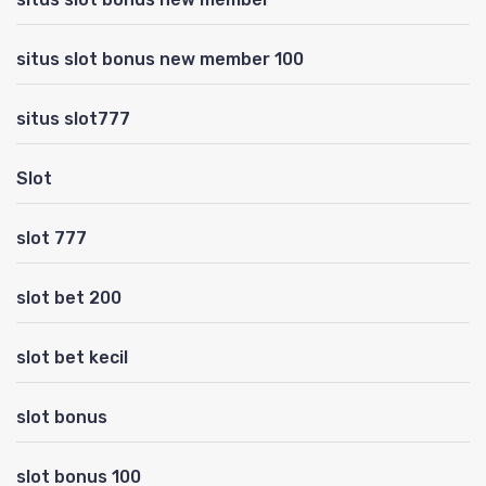
situs slot bonus new member 100
situs slot777
Slot
slot 777
slot bet 200
slot bet kecil
slot bonus
slot bonus 100