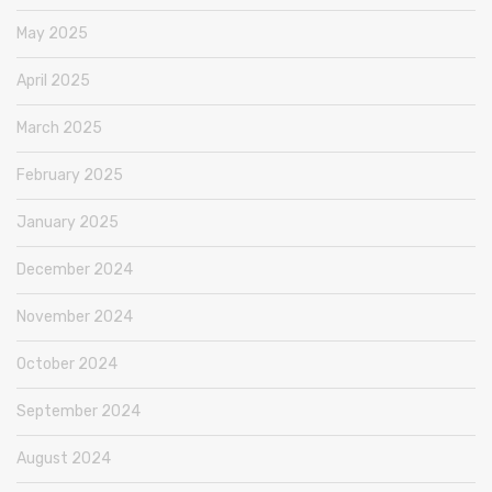
May 2025
April 2025
March 2025
February 2025
January 2025
December 2024
November 2024
October 2024
September 2024
August 2024