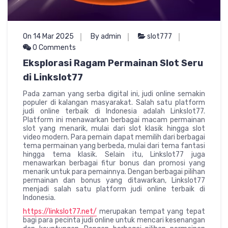
On 14 Mar 2025
By admin
slot777
0 Comments
Eksplorasi Ragam Permainan Slot Seru
di Linkslot77
Pada zaman yang serba digital ini, judi online semakin
populer di kalangan masyarakat. Salah satu platform
judi online terbaik di Indonesia adalah Linkslot77.
Platform ini menawarkan berbagai macam permainan
slot yang menarik, mulai dari slot klasik hingga slot
video modern. Para pemain dapat memilih dari berbagai
tema permainan yang berbeda, mulai dari tema fantasi
hingga tema klasik. Selain itu, Linkslot77 juga
menawarkan berbagai fitur bonus dan promosi yang
menarik untuk para pemainnya. Dengan berbagai pilihan
permainan dan bonus yang ditawarkan, Linkslot77
menjadi salah satu platform judi online terbaik di
Indonesia.
https://linkslot77.net/
merupakan tempat yang tepat
bagi para pecinta judi online untuk mencari kesenangan