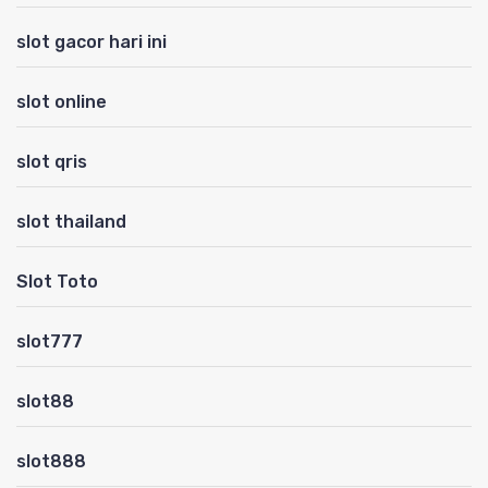
slot gacor hari ini
slot online
slot qris
slot thailand
Slot Toto
slot777
slot88
slot888