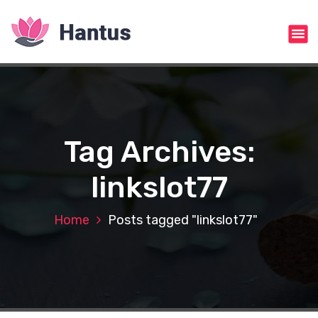
S
k
i
p
t
o
c
o
n
Tag Archives:
t
e
linkslot77
n
t
Home
Posts tagged "linkslot77"