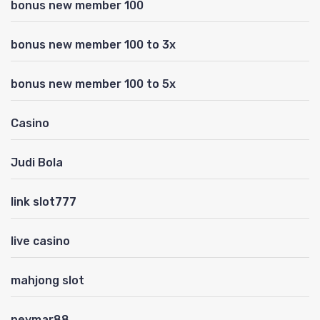
bonus new member 100
bonus new member 100 to 3x
bonus new member 100 to 5x
Casino
Judi Bola
link slot777
live casino
mahjong slot
neymar88