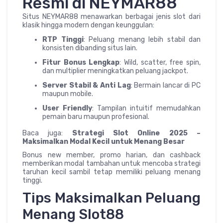
Resmi di NEYMAR88
Situs NEYMAR88 menawarkan berbagai jenis slot dari
klasik hingga modern dengan keunggulan:
RTP Tinggi
: Peluang menang lebih stabil dan
konsisten dibanding situs lain.
Fitur Bonus Lengkap
: Wild, scatter, free spin,
dan multiplier meningkatkan peluang jackpot.
Server Stabil & Anti Lag
: Bermain lancar di PC
maupun mobile.
User Friendly
: Tampilan intuitif memudahkan
pemain baru maupun profesional.
Baca juga:
Strategi Slot Online 2025 –
Maksimalkan Modal Kecil untuk Menang Besar
Bonus new member, promo harian, dan cashback
memberikan modal tambahan untuk mencoba strategi
taruhan kecil sambil tetap memiliki peluang menang
tinggi.
Tips Maksimalkan Peluang
Menang Slot88