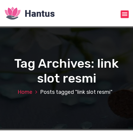
S
k
i
p
t
o
c
o
n
Tag Archives: link
t
e
slot resmi
n
t
Home
Posts tagged "link slot resmi"