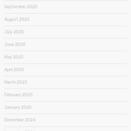
September 2025
August 2025
July 2025
June 2025
May 2025
April 2025
March 2025
February 2025
January 2025
December 2024