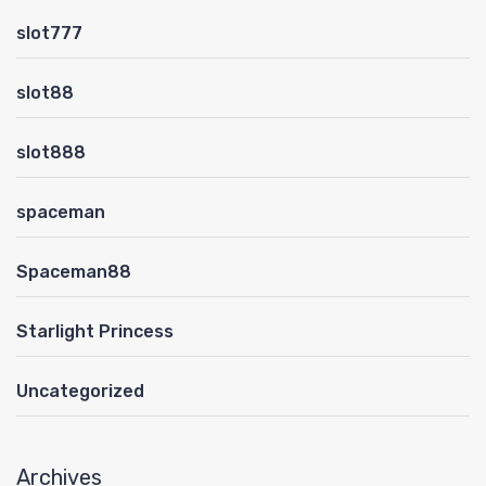
slot777
slot88
slot888
spaceman
Spaceman88
Starlight Princess
Uncategorized
Archives