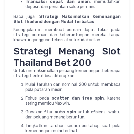
Transaksi cepat dan aman
, memudahkan
deposit dan penarikan saldo pemain.
Baca juga:
Strategi Maksimalkan Kemenangan
Slot Thailand dengan Modal Terbatas
Keunggulan ini membuat pemain dapat fokus pada
strategi bermain dan keberuntungan mereka tanpa
khawatir gangguan teknis atau ketidakadilan.
Strategi Menang Slot
Thailand Bet 200
Untuk memaksimalkan peluang kemenangan, beberapa
strategi berikut bisa diterapkan:
Mulai taruhan dari nominal 200 untuk membaca
pola putaran mesin.
Fokus pada
scatter dan free spin
, karena
sering memicu Maxwin.
Gunakan fitur
auto spin
untuk efisiensi waktu
dan peluang menang beruntun.
Tingkatkan taruhan secara bertahap saat pola
kemenangan mulai terlihat.