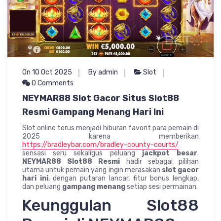
On 10 Oct 2025
By admin
Slot
0 Comments
NEYMAR88 Slot Gacor Situs Slot88
Resmi Gampang Menang Hari Ini
Slot online terus menjadi hiburan favorit para pemain di
2025 karena memberikan
https://bradleybar.com/bradley-county-courts/
sensasi seru sekaligus peluang
jackpot besar
.
NEYMAR88 Slot88 Resmi
hadir sebagai pilihan
utama untuk pemain yang ingin merasakan
slot gacor
hari ini
, dengan putaran lancar, fitur bonus lengkap,
dan peluang
gampang menang
setiap sesi permainan.
Keunggulan Slot88