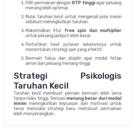
Pilih permainan dengan
RTP tinggi
agar peluang
menang lebih optimal.
Mulai taruhan kecil untuk mengenali pola mesin
sebelum meningkatkan taruhan.
Maksimalkan fitur
free spin dan multiplier
untuk peluang jackpot lebih besar.
Perhatikan hasil putaran sebelumnya untuk
menentukan strategi spin yang efektif.
Bermain fokus dan disiplin agar modal tetap
aman dan peluang menang tinggi.
Strategi Psikologis
Taruhan Kecil
Taruhan kecil membuat pemain bermain lebih lama
tanpa risiko tinggi. Sensasi
menang besar dari modal
minim
meningkatkan kepuasan dan motivasi untuk
terus mencoba strategi baru, membuat permainan
lebih menyenangkan.