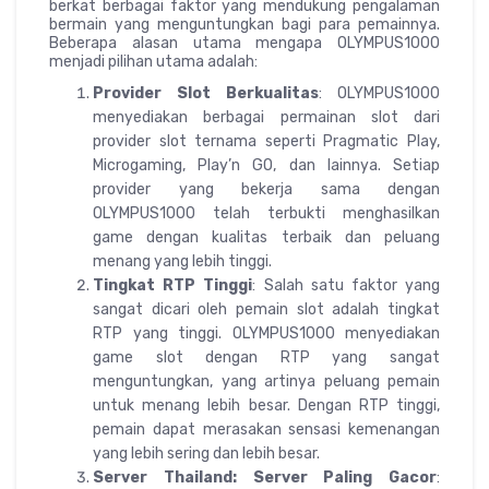
berkat berbagai faktor yang mendukung pengalaman
bermain yang menguntungkan bagi para pemainnya.
Beberapa alasan utama mengapa OLYMPUS1000
menjadi pilihan utama adalah:
Provider Slot Berkualitas
: OLYMPUS1000
menyediakan berbagai permainan slot dari
provider slot ternama seperti Pragmatic Play,
Microgaming, Play’n GO, dan lainnya. Setiap
provider yang bekerja sama dengan
OLYMPUS1000 telah terbukti menghasilkan
game dengan kualitas terbaik dan peluang
menang yang lebih tinggi.
Tingkat RTP Tinggi
: Salah satu faktor yang
sangat dicari oleh pemain slot adalah tingkat
RTP yang tinggi. OLYMPUS1000 menyediakan
game slot dengan RTP yang sangat
menguntungkan, yang artinya peluang pemain
untuk menang lebih besar. Dengan RTP tinggi,
pemain dapat merasakan sensasi kemenangan
yang lebih sering dan lebih besar.
Server Thailand: Server Paling Gacor
: