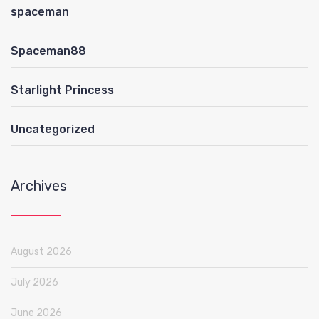
spaceman
Spaceman88
Starlight Princess
Uncategorized
Archives
August 2026
July 2026
June 2026