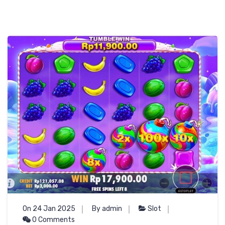
On 24 Jan 2025
By admin
Slot
0 Comments