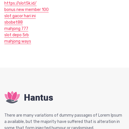
https://slot5k.id/
bonus new member 100
slot gacor hari ini
sbobet88
mahjong 777
slot depo 5rb
mahjong ways
There are many variations of dummy passages of Lorem Ipsum
a available, but the majority have suffered that is alteration in
some that form injected humour or randomised.