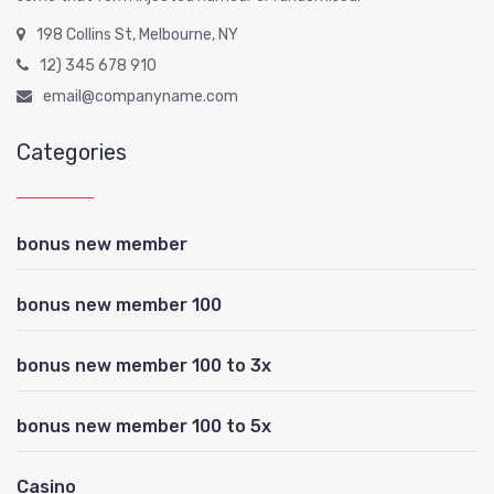
198 Collins St, Melbourne, NY
12) 345 678 910
email@companyname.com
Categories
bonus new member
bonus new member 100
bonus new member 100 to 3x
bonus new member 100 to 5x
Casino