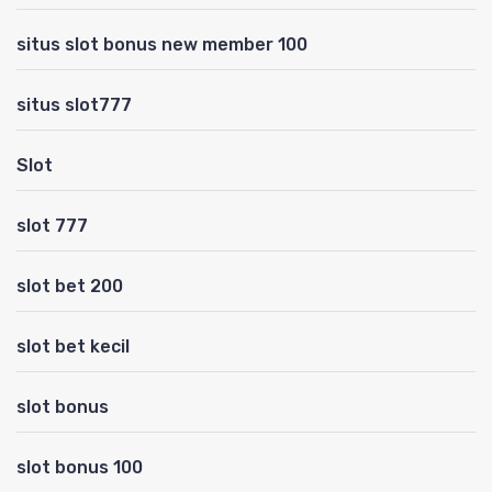
situs slot bonus new member 100
situs slot777
Slot
slot 777
slot bet 200
slot bet kecil
slot bonus
slot bonus 100