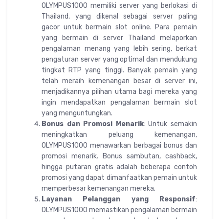
OLYMPUS1000 memiliki server yang berlokasi di
Thailand, yang dikenal sebagai server paling
gacor untuk bermain slot online. Para pemain
yang bermain di server Thailand melaporkan
pengalaman menang yang lebih sering, berkat
pengaturan server yang optimal dan mendukung
tingkat RTP yang tinggi. Banyak pemain yang
telah meraih kemenangan besar di server ini,
menjadikannya pilihan utama bagi mereka yang
ingin mendapatkan pengalaman bermain slot
yang menguntungkan.
Bonus dan Promosi Menarik
: Untuk semakin
meningkatkan peluang kemenangan,
OLYMPUS1000 menawarkan berbagai bonus dan
promosi menarik. Bonus sambutan, cashback,
hingga putaran gratis adalah beberapa contoh
promosi yang dapat dimanfaatkan pemain untuk
memperbesar kemenangan mereka.
Layanan Pelanggan yang Responsif
:
OLYMPUS1000 memastikan pengalaman bermain