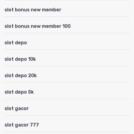
slot bonus new member
slot bonus new member 100
slot depo
slot depo 10k
slot depo 20k
slot depo 5k
slot gacor
slot gacor 777