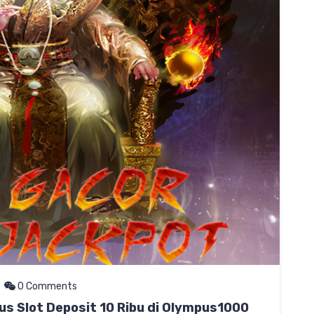
0 Comments
us Slot Deposit 10 Ribu di Olympus1000