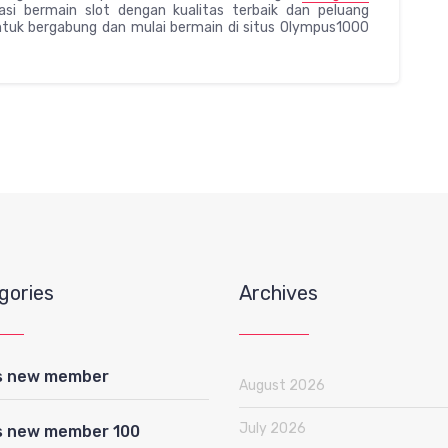
si bermain slot dengan kualitas terbaik dan peluang
ntuk bergabung dan mulai bermain di situs Olympus1000
gories
Archives
s new member
August 2026
July 2026
s new member 100