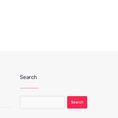
Search
Search for: