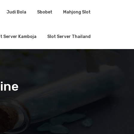
Judi Bola
Sbobet
Mahjong Slot
ot Server Kamboja
Slot Server Thailand
line