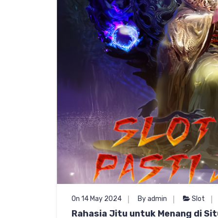
On 14 May 2024
By admin
Slot
Rahasia Jitu untuk Menang di Sit