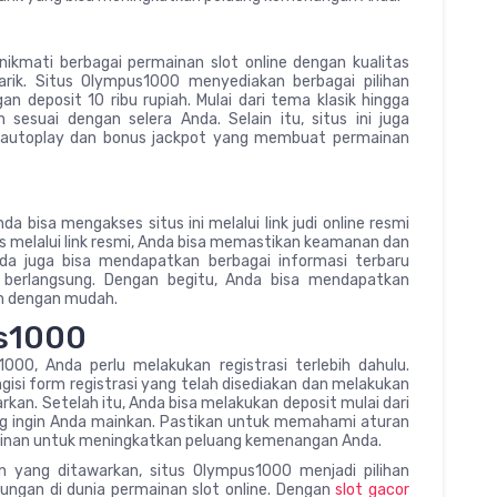
nikmati berbagai permainan slot online dengan kualitas
rik. Situs Olympus1000 menyediakan berbagai pilihan
 deposit 10 ribu rupiah. Mulai dari tema klasik hingga
esuai dengan selera Anda. Selain itu, situs ini juga
ur autoplay dan bonus jackpot yang membuat permainan
a bisa mengakses situs ini melalui link judi online resmi
s melalui link resmi, Anda bisa memastikan keamanan dan
da juga bisa mendapatkan berbagai informasi terbaru
berlangsung. Dengan begitu, Anda bisa mendapatkan
n dengan mudah.
s1000
00, Anda perlu melakukan registrasi terlebih dahulu.
si form registrasi yang telah disediakan dan melakukan
rkan. Setelah itu, Anda bisa melakukan deposit mulai dari
ang ingin Anda mainkan. Pastikan untuk memahami aturan
inan untuk meningkatkan peluang kemenangan Anda.
 yang ditawarkan, situs Olympus1000 menjadi pilihan
ungan di dunia permainan slot online. Dengan
slot gacor