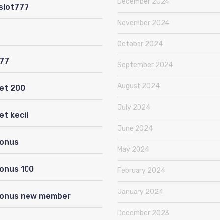
December 2024
 slot777
November 2024
October 2024
777
September 2024
August 2024
bet 200
July 2024
et kecil
June 2024
bonus
May 2024
bonus 100
February 2024
January 2024
bonus new member
December 2023