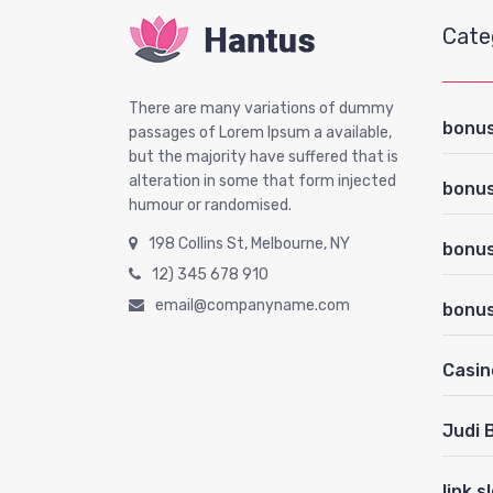
Cate
There are many variations of dummy
bonu
passages of Lorem Ipsum a available,
but the majority have suffered that is
alteration in some that form injected
bonu
humour or randomised.
198 Collins St, Melbourne, NY
bonus
12) 345 678 910
email@companyname.com
bonus
Casin
Judi 
link s