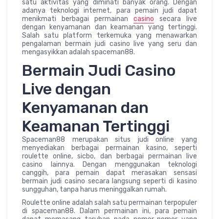
satu aktivitas yang diminati banyak orang. Dengan
adanya teknologi internet, para pemain judi dapat
menikmati berbagai permainan
casino
secara live
dengan kenyamanan dan keamanan yang tertinggi.
Salah satu platform terkemuka yang menawarkan
pengalaman bermain judi casino live yang seru dan
mengasyikkan adalah spaceman88.
Bermain Judi Casino
Live dengan
Kenyamanan dan
Keamanan Tertinggi
Spaceman88 merupakan situs judi online yang
menyediakan berbagai permainan kasino, seperti
roulette online, sicbo, dan berbagai permainan live
casino lainnya. Dengan menggunakan teknologi
canggih, para pemain dapat merasakan sensasi
bermain judi casino secara langsung seperti di kasino
sungguhan, tanpa harus meninggalkan rumah.
Roulette online adalah salah satu permainan terpopuler
di spaceman88. Dalam permainan ini, para pemain