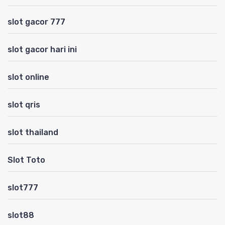
slot gacor 777
slot gacor hari ini
slot online
slot qris
slot thailand
Slot Toto
slot777
slot88