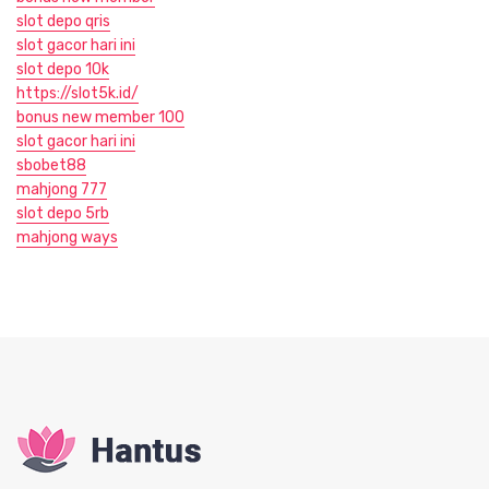
slot depo qris
slot gacor hari ini
slot depo 10k
https://slot5k.id/
bonus new member 100
slot gacor hari ini
sbobet88
mahjong 777
slot depo 5rb
mahjong ways