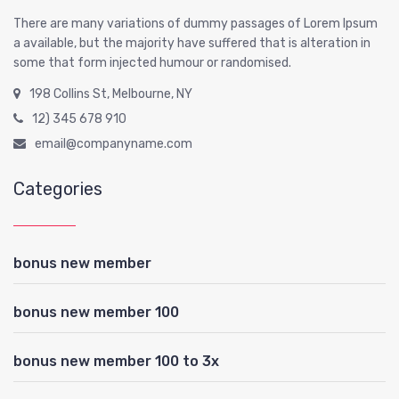
There are many variations of dummy passages of Lorem Ipsum
a available, but the majority have suffered that is alteration in
some that form injected humour or randomised.
198 Collins St, Melbourne, NY
12) 345 678 910
email@companyname.com
Categories
bonus new member
bonus new member 100
bonus new member 100 to 3x