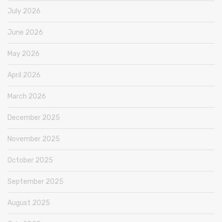
July 2026
June 2026
May 2026
April 2026
March 2026
December 2025
November 2025
October 2025
September 2025
August 2025