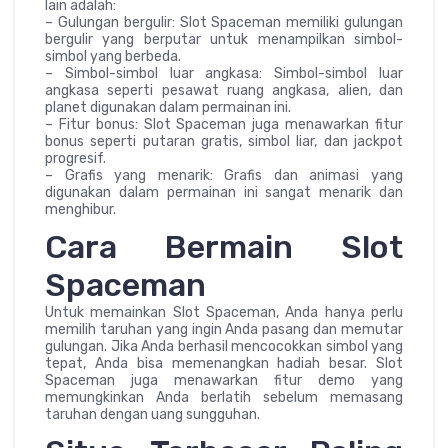
lain adalah:
– Gulungan bergulir: Slot Spaceman memiliki gulungan
bergulir yang berputar untuk menampilkan simbol-
simbol yang berbeda.
– Simbol-simbol luar angkasa: Simbol-simbol luar
angkasa seperti pesawat ruang angkasa, alien, dan
planet digunakan dalam permainan ini.
– Fitur bonus: Slot Spaceman juga menawarkan fitur
bonus seperti putaran gratis, simbol liar, dan jackpot
progresif.
– Grafis yang menarik: Grafis dan animasi yang
digunakan dalam permainan ini sangat menarik dan
menghibur.
Cara Bermain Slot
Spaceman
Untuk memainkan Slot Spaceman, Anda hanya perlu
memilih taruhan yang ingin Anda pasang dan memutar
gulungan. Jika Anda berhasil mencocokkan simbol yang
tepat, Anda bisa memenangkan hadiah besar. Slot
Spaceman juga menawarkan fitur demo yang
memungkinkan Anda berlatih sebelum memasang
taruhan dengan uang sungguhan.