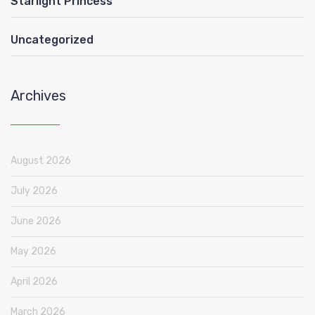
Starlight Princess
Uncategorized
Archives
August 2026
July 2026
June 2026
May 2026
April 2026
March 2026