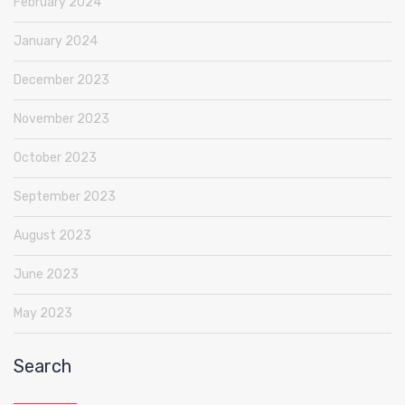
February 2024
January 2024
December 2023
November 2023
October 2023
September 2023
August 2023
June 2023
May 2023
Search