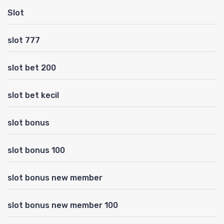
Slot
slot 777
slot bet 200
slot bet kecil
slot bonus
slot bonus 100
slot bonus new member
slot bonus new member 100