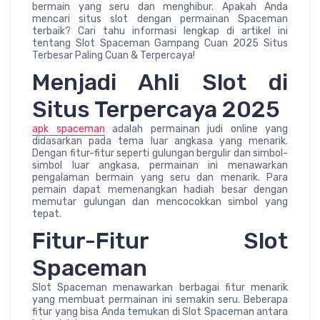
bermain yang seru dan menghibur. Apakah Anda
mencari situs slot dengan permainan Spaceman
terbaik? Cari tahu informasi lengkap di artikel ini
tentang Slot Spaceman Gampang Cuan 2025 Situs
Terbesar Paling Cuan & Terpercaya!
Menjadi Ahli Slot di
Situs Terpercaya 2025
apk spaceman
adalah permainan judi online yang
didasarkan pada tema luar angkasa yang menarik.
Dengan fitur-fitur seperti gulungan bergulir dan simbol-
simbol luar angkasa, permainan ini menawarkan
pengalaman bermain yang seru dan menarik. Para
pemain dapat memenangkan hadiah besar dengan
memutar gulungan dan mencocokkan simbol yang
tepat.
Fitur-Fitur Slot
Spaceman
Slot Spaceman menawarkan berbagai fitur menarik
yang membuat permainan ini semakin seru. Beberapa
fitur yang bisa Anda temukan di Slot Spaceman antara