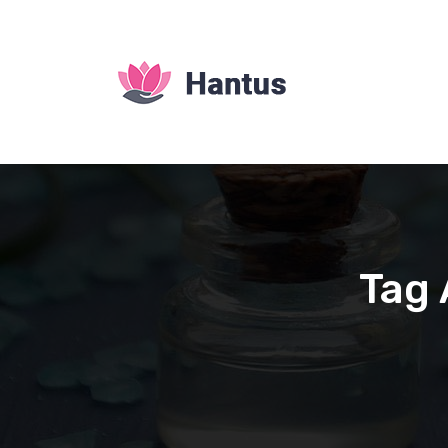
S
k
i
p
t
o
c
o
n
t
e
n
Tag
t