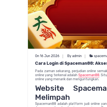
On 16 Jun 2026
By admin
spacem
Cara Login di Spaceman88: Akse
Pada zaman sekarang, perjudian online semaki
online yang terkenal adalah
Spaceman88
. Si
online yang menarik dan menguntungkan.
Website Spacem
Melimpah
Spaceman88 adalah platform judi online y