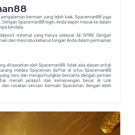
eman88
engalaman bermain yang lebih baik, Spaceman88 juga
t. Dengan Spaceman88 login, Anda dapat masuk ke dalam
npa kendala.
deposit minimal yang hanya sebesar 5k SP88. Dengan
ermain dan mencoba keberuntungan Anda dalam permainan
g ditawarkan oleh Spaceman88, tidak ada alasan untuk
ekarang melalui Spaceman daftar di situs Spaceman88
n yang seru dan menguntungkan bersama dengan pemain
tuk meraih jackpot dan kemenangan besar di Link
dan rasakan sensasi bermain Spaceman dengan lebih