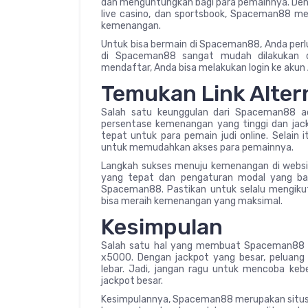
dan menguntungkan bagi para pemainnya. Denga
live casino, dan sportsbook, Spaceman88 m
kemenangan.
Untuk bisa bermain di Spaceman88, Anda perlu
di Spaceman88 sangat mudah dilakukan d
mendaftar, Anda bisa melakukan login ke akun
Temukan Link Alte
Salah satu keunggulan dari Spaceman88 
persentase kemenangan yang tinggi dan jac
tepat untuk para pemain judi online. Selain 
untuk memudahkan akses para pemainnya.
Langkah sukses menuju kemenangan di websit
yang tepat dan pengaturan modal yang ba
Spaceman88. Pastikan untuk selalu mengiku
bisa meraih kemenangan yang maksimal.
Kesimpulan
Salah satu hal yang membuat Spaceman88 s
x5000. Dengan jackpot yang besar, peluan
lebar. Jadi, jangan ragu untuk mencoba ke
jackpot besar.
Kesimpulannya, Spaceman88 merupakan situs ju