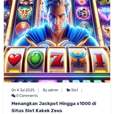
On 4 Jul 2025
By admin
Slot
0 Comments
Menangkan Jackpot Hingga x1000 di
Situs Slot Kakek Zeus