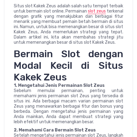
Situs slot Kakek Zeus adalah salah satu tempat terbaik
untuk bermain slot online. Permainan
slot zeus
terkenal
dengan grafik yang menakjubkan dan berbagai fitur
menarik yang membuat pemain betah bermain di situs
ini. Namun, untuk bisa memenangkan besar di situs slot
Kakek Zeus, Anda memerlukan strategi yang tepat.
Dalam artikel ini, kita akan membahas strategi jitu
untuk memenangkan besar di situs slot Kakek Zeus.
Bermain Slot dengan
Modal Kecil di Situs
Kakek Zeus
1. Mengetahui Jenis Permainan Slot Zeus
Sebelum memulai permainan, penting untuk
memahami jenis permainan slot Zeus yang tersedia di
situs ini. Ada berbagai macam varian permainan slot
Zeus yang menawarkan berbagai fitur dan bonus yang
berbeda. Dengan mengetahui jenis permainan yang
Anda mainkan, Anda dapat membuat strategi yang
lebih efektif untuk memenangkan besar.
2. Memahami Cara Bermain Slot Zeus
Setelah mengetahui jenis permainan slot Zeus, langkah