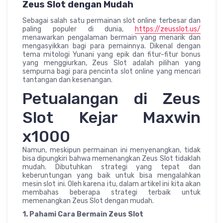
Zeus Slot dengan Mudah
Sebagai salah satu permainan slot online terbesar dan
paling populer di dunia,
https://zeusslot.us/
menawarkan pengalaman bermain yang menarik dan
mengasyikkan bagi para pemainnya. Dikenal dengan
tema mitologi Yunani yang epik dan fitur-fitur bonus
yang menggiurkan, Zeus Slot adalah pilihan yang
sempurna bagi para pencinta slot online yang mencari
tantangan dan kesenangan.
Petualangan di Zeus
Slot Kejar Maxwin
x1000
Namun, meskipun permainan ini menyenangkan, tidak
bisa dipungkiri bahwa memenangkan Zeus Slot tidaklah
mudah. Dibutuhkan strategi yang tepat dan
keberuntungan yang baik untuk bisa mengalahkan
mesin slot ini. Oleh karena itu, dalam artikel ini kita akan
membahas beberapa strategi terbaik untuk
memenangkan Zeus Slot dengan mudah.
1. Pahami Cara Bermain Zeus Slot