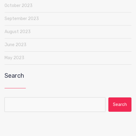
October 2023
September 2023
August 2023
June 2023
May 2023
Search
Search for: