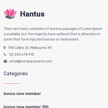
There are many variations of dummy passages of Lorem Ipsum
a available, but the majority have suffered that is alteration in
some that form injected humour or randomised.
198 Collins St, Melbourne, NY
12) 345 678 910
email@companyname.com
Categories
bonus new member
bonus new member 100