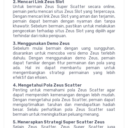
2. Mencari Link Zeus Slot
Untuk bermain Zeus Super Scatter secara online,
pemain perlu mencari situs Zeus Slot yang terpercaya.
Dengan mencari link Zeus Slot yang aman dan terjamin,
pemain dapat bermain dengan nyaman dan tanpa
khawatir. Sebelum bermain, pastikan untuk melakukan
pengecekan terhadap situs Zeus Slot yang dipilih agar
terhindar dari risiko penipuan.
3. Menggunakan Demo Zeus
Sebelum mulai bermain dengan uang sungguhan,
disarankan untuk mencoba versi demo Zeus terlebih
dahulu. Dengan menggunakan demo Zeus, pemain
dapat familiar dengan fitur permainan dan pola yang
ada. Hal ini dapat membantu pemain untuk
mengembangkan strategi permainan yang lebih
efektif dan efisien.
4. Mengetahui Pola Zeus Scatter
Penting untuk memahami pola Zeus Scatter agar
dapat memperoleh kemenangan dengan lebih mudah.
Dengan mengetahui pola Zeus Scatter, pemain dapat
mengoptimalkan taruhan dan mendapatkan hadiah
besar. Selalu perhatikan pola Zeus Scatter saat
bermain untuk meningkatkan peluang menang.
5. Menerapkan Strategi Super Scatter Zeus
Selain Zeus Scatter, Zeus Super Scatter juga