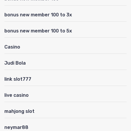
bonus new member 100 to 3x
bonus new member 100 to 5x
Casino
Judi Bola
link slot777
live casino
mahjong slot
neymar88