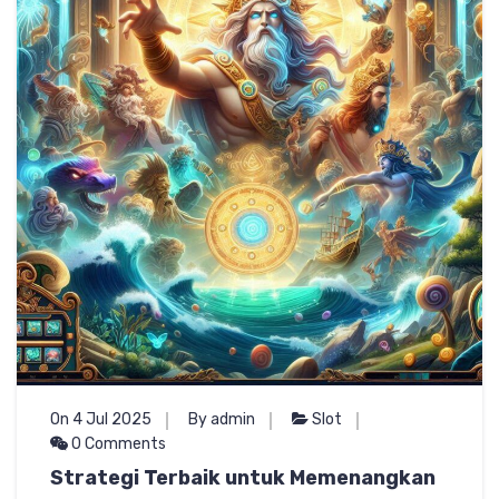
On 4 Jul 2025
By admin
Slot
0 Comments
Strategi Terbaik untuk Memenangkan