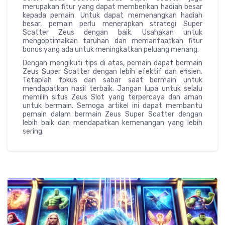
merupakan fitur yang dapat memberikan hadiah besar
kepada pemain. Untuk dapat memenangkan hadiah
besar, pemain perlu menerapkan strategi Super
Scatter Zeus dengan baik. Usahakan untuk
mengoptimalkan taruhan dan memanfaatkan fitur
bonus yang ada untuk meningkatkan peluang menang.
Dengan mengikuti tips di atas, pemain dapat bermain
Zeus Super Scatter dengan lebih efektif dan efisien.
Tetaplah fokus dan sabar saat bermain untuk
mendapatkan hasil terbaik. Jangan lupa untuk selalu
memilih situs Zeus Slot yang terpercaya dan aman
untuk bermain. Semoga artikel ini dapat membantu
pemain dalam bermain Zeus Super Scatter dengan
lebih baik dan mendapatkan kemenangan yang lebih
sering.