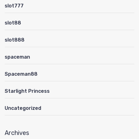
slot777
slot88
slot888
spaceman
Spaceman88
Starlight Princess
Uncategorized
Archives