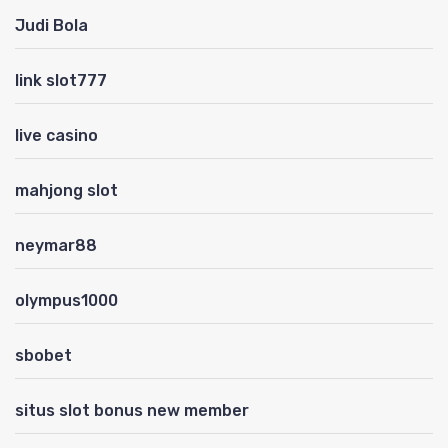
Judi Bola
link slot777
live casino
mahjong slot
neymar88
olympus1000
sbobet
situs slot bonus new member