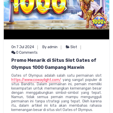
On 7 Jul 2024
By admin
Slot
0 Comments
Promo Menarik di Situs Slot Gates of
Olympus 1000 Gampang Maxwin
Gates of Olympus adalah salah satu permainan slot
https://www.cowaylight.com/
yang sangat populer di
situs Bandito. Dalam permainan ini, pemain memiliki
kesempatan untuk memenangkan kemenangan besar
dengan menggabungkan simbol-simbol yang tepat.
Namun, tidak semua pemain mampu mengungguli
permainan ini tanpa strategi yang tepat. Oleh karena
itu, dalam artikel ini kita akan membahas rahasia
kemenangan besar di situs slot Gates of Olympus.