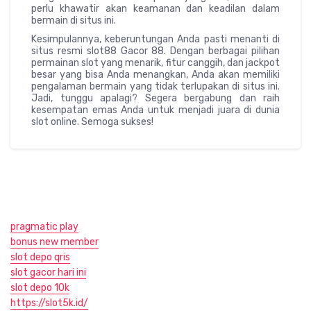
perlu khawatir akan keamanan dan keadilan dalam
bermain di situs ini.
Kesimpulannya, keberuntungan Anda pasti menanti di
situs resmi slot88 Gacor 88. Dengan berbagai pilihan
permainan slot yang menarik, fitur canggih, dan jackpot
besar yang bisa Anda menangkan, Anda akan memiliki
pengalaman bermain yang tidak terlupakan di situs ini.
Jadi, tunggu apalagi? Segera bergabung dan raih
kesempatan emas Anda untuk menjadi juara di dunia
slot online. Semoga sukses!
pragmatic play
bonus new member
slot depo qris
slot gacor hari ini
slot depo 10k
https://slot5k.id/