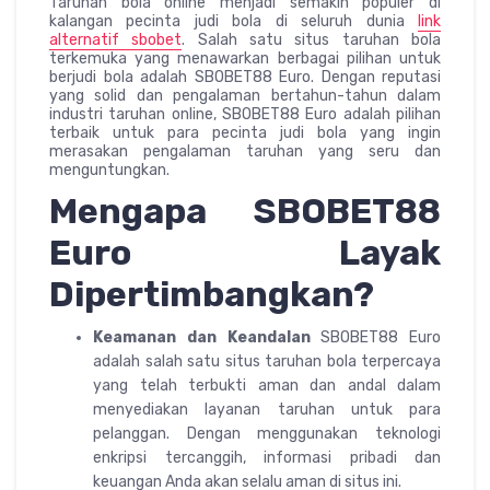
Taruhan bola online menjadi semakin populer di
kalangan pecinta judi bola di seluruh dunia
link
alternatif sbobet
. Salah satu situs taruhan bola
terkemuka yang menawarkan berbagai pilihan untuk
berjudi bola adalah SBOBET88 Euro. Dengan reputasi
yang solid dan pengalaman bertahun-tahun dalam
industri taruhan online, SBOBET88 Euro adalah pilihan
terbaik untuk para pecinta judi bola yang ingin
merasakan pengalaman taruhan yang seru dan
menguntungkan.
Mengapa SBOBET88
Euro Layak
Dipertimbangkan?
Keamanan dan Keandalan
SBOBET88 Euro
adalah salah satu situs taruhan bola terpercaya
yang telah terbukti aman dan andal dalam
menyediakan layanan taruhan untuk para
pelanggan. Dengan menggunakan teknologi
enkripsi tercanggih, informasi pribadi dan
keuangan Anda akan selalu aman di situs ini.