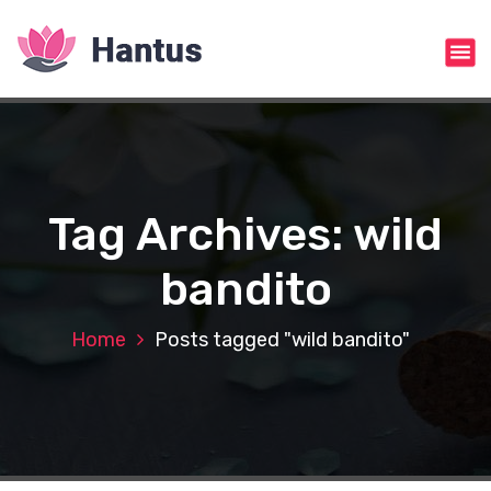
S
k
i
p
t
o
c
o
n
Tag Archives: wild
t
e
bandito
n
t
Home
Posts tagged "wild bandito"