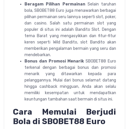
Beragam Pilihan Permainan
Selain taruhan
bola, SBOBET88 Euro juga menawarkan berbagai
pilihan permainan seru lainnya seperti slot, poker,
dan casino. Salah satu permainan slot yang
populer di situs ini adalah Bandito Slot. Dengan
tema Barat yang mengasyikkan dan fitur-fitur
keren seperti Wild Bandito, slot Bandito akan
memberikan pengalaman bermain yang seru dan
mendebarkan.
Bonus dan Promosi Menarik
SBOBET88 Euro
terkenal dengan berbagai bonus dan promosi
menarik yang ditawarkan kepada para
pelanggannya. Mulai dari bonus selamat datang
hingga cashback mingguan, Anda akan selalu
memiliki kesempatan untuk mendapatkan
keuntungan tambahan saat bermain di situs ini.
Cara Memulai Berjudi
Bola di SBOBET88 Euro