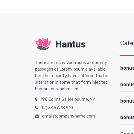
Cate
There are many variations of dummy
bonu
passages of Lorem Ipsum a available,
but the majority have suffered that is
alteration in some that form injected
bonu
humour or randomised.
198 Collins St, Melbourne, NY
bonus
12) 345 678 910
email@companyname.com
bonus
Casin