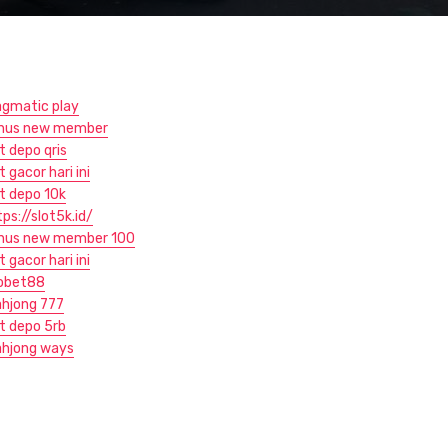
agmatic play
nus new member
t depo qris
t gacor hari ini
ot depo 10k
ps://slot5k.id/
nus new member 100
t gacor hari ini
obet88
hjong 777
ot depo 5rb
hjong ways