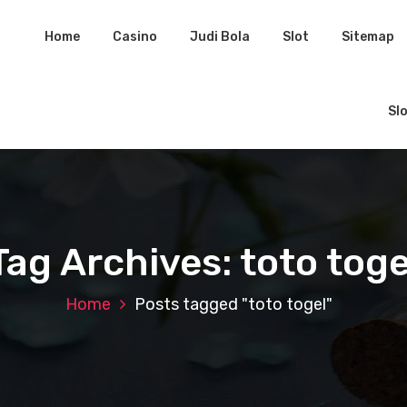
Home
Casino
Judi Bola
Slot
Sitemap
Sl
Tag Archives: toto toge
Home
Posts tagged "toto togel"