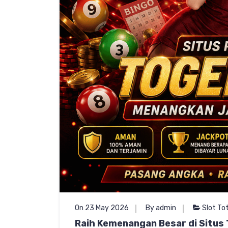
On 23 May 2026
By admin
Slot To
Raih Kemenangan Besar di Situs 