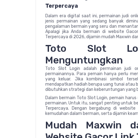
Terpercaya
Dalam era digital saat ini, permainan judi o
jenis permainan yang sedang banyak dimina
pengalaman bermain yang seru dan menantan
Apalagi jika Anda bermain di website Gaco
Terpercaya di 2026, dijamin mudah Maxwin d
Toto Slot Lo
Menguntungkan
Toto Slot Login adalah permainan judi 
permainannya. Para pemain hanya perlu me
yang keluar. Jika kombinasi simbol ters
mendapatkan hadiah berupa uang tunai atau b
dibutuhkan strategi dan keberuntungan yang b
Dalam bermain Toto Slot Login, pemain harus 
permainan. Untuk itu, sangat penting untuk b
Terpercaya. Dengan bergabung di website
kemudahan dalam bermain, serta dijamin keama
Mudah Maxwin d
Website Gacor Link 