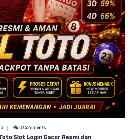
to
0 Comments
Toto Slot Login Gacor Resmi dan