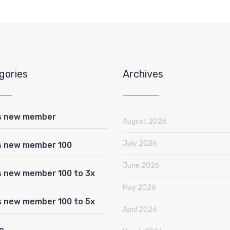
gories
Archives
s new member
August 2026
July 2026
s new member 100
June 2026
 new member 100 to 3x
May 2026
 new member 100 to 5x
April 2026
o