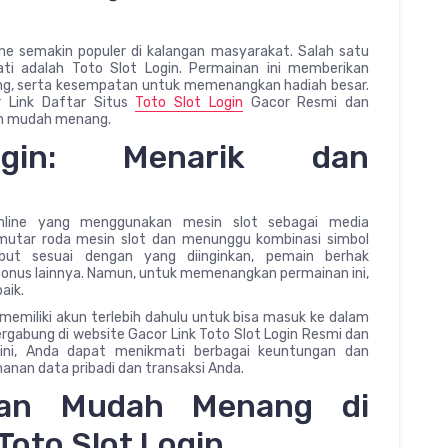
nline semakin populer di kalangan masyarakat. Salah satu
ti adalah Toto Slot Login. Permainan ini memberikan
g, serta kesempatan untuk memenangkan hadiah besar.
r Link Daftar Situs
Toto Slot Login
Gacor Resmi dan
an mudah menang.
gin: Menarik dan
online yang menggunakan mesin slot sebagai media
mutar roda mesin slot dan menunggu kombinasi simbol
ebut sesuai dengan yang diinginkan, pemain berhak
onus lainnya. Namun, untuk memenangkan permainan ini,
aik.
memiliki akun terlebih dahulu untuk bisa masuk ke dalam
ergabung di website Gacor Link Toto Slot Login Resmi dan
 ini, Anda dapat menikmati berbagai keuntungan dan
nan data pribadi dan transaksi Anda.
an Mudah Menang di
Toto Slot Login