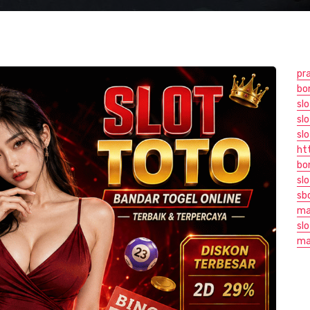
pr
bo
slo
slo
sl
htt
bo
slo
sb
ma
sl
ma