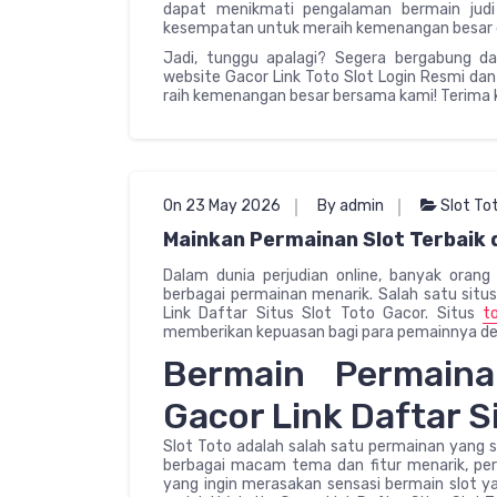
dapat menikmati pengalaman bermain judi
kesempatan untuk meraih kemenangan besar da
Jadi, tunggu apalagi? Segera bergabung d
website Gacor Link Toto Slot Login Resmi da
raih kemenangan besar bersama kami! Terima ka
On 23 May 2026
By admin
Slot To
Mainkan Permainan Slot Terbaik 
Dalam dunia perjudian online, banyak oran
berbagai permainan menarik. Salah satu sit
Link Daftar Situs Slot Toto Gacor. Situs
t
memberikan kepuasan bagi para pemainnya 
Bermain Permaina
Gacor Link Daftar S
Slot Toto adalah salah satu permainan yang s
berbagai macam tema dan fitur menarik, perm
yang ingin merasakan sensasi bermain slot