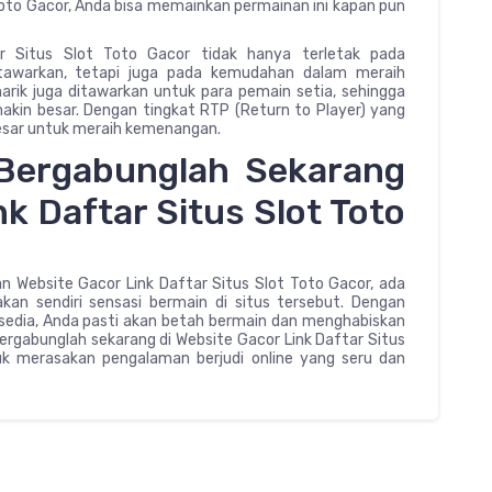
 Toto Gacor, Anda bisa memainkan permainan ini kapan pun
ar Situs Slot Toto Gacor tidak hanya terletak pada
awarkan, tetapi juga pada kemudahan dalam meraih
ik juga ditawarkan untuk para pemain setia, sehingga
in besar. Dengan tingkat RTP (Return to Player) yang
 besar untuk meraih kemenangan.
Bergabunglah Sekarang
nk Daftar Situs Slot Toto
 Website Gacor Link Daftar Situs Slot Toto Gacor, ada
n sendiri sensasi bermain di situs tersebut. Dengan
edia, Anda pasti akan betah bermain dan menghabiskan
 bergabunglah sekarang di Website Gacor Link Daftar Situs
k merasakan pengalaman berjudi online yang seru dan