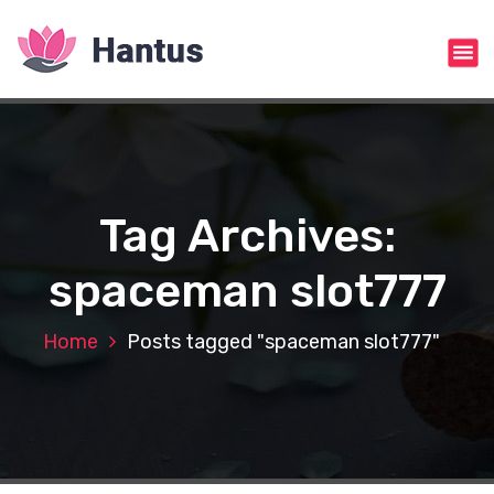
S
k
i
p
t
o
c
o
n
Tag Archives:
t
e
spaceman slot777
n
t
Home
Posts tagged "spaceman slot777"