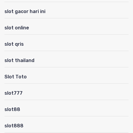
slot gacor hari ini
slot online
slot qris
slot thailand
Slot Toto
slot777
slot88
slot888