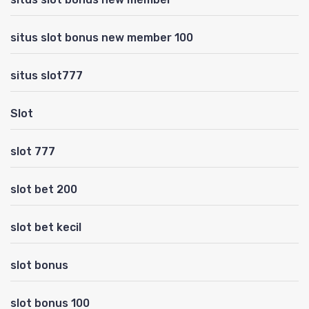
situs slot bonus new member 100
situs slot777
Slot
slot 777
slot bet 200
slot bet kecil
slot bonus
slot bonus 100