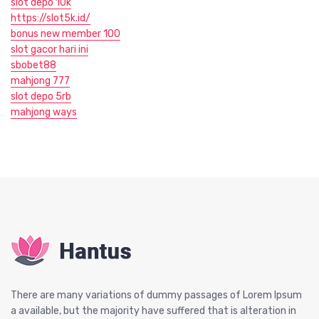
slot depo 10k
https://slot5k.id/
bonus new member 100
slot gacor hari ini
sbobet88
mahjong 777
slot depo 5rb
mahjong ways
There are many variations of dummy passages of Lorem Ipsum
a available, but the majority have suffered that is alteration in