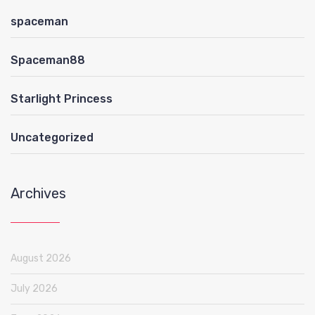
spaceman
Spaceman88
Starlight Princess
Uncategorized
Archives
August 2026
July 2026