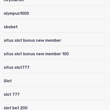
olympus1000
sbobet
situs slot bonus new member
situs slot bonus new member 100
situs slot777
Slot
slot 777
slot bet 200