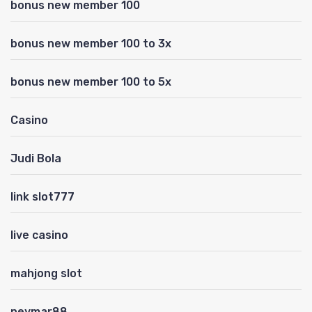
bonus new member 100
bonus new member 100 to 3x
bonus new member 100 to 5x
Casino
Judi Bola
link slot777
live casino
mahjong slot
neymar88