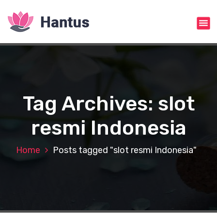
S
k
i
p
t
o
c
o
n
Tag Archives: slot
t
e
resmi Indonesia
n
t
Home
Posts tagged "slot resmi Indonesia"