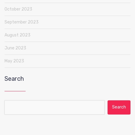
October 2023
September 2023
August 2023
June 2023
May 2023
Search
Search for: