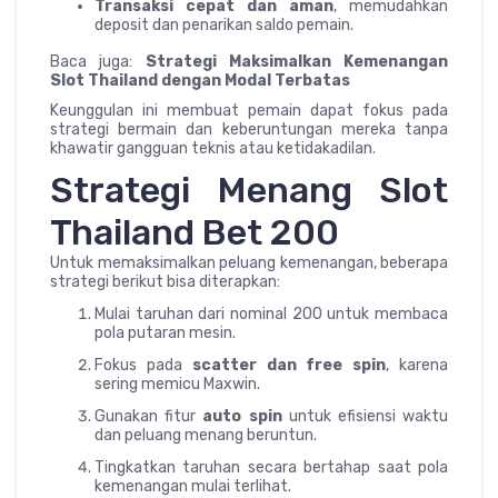
Transaksi cepat dan aman
, memudahkan
deposit dan penarikan saldo pemain.
Baca juga:
Strategi Maksimalkan Kemenangan
Slot Thailand dengan Modal Terbatas
Keunggulan ini membuat pemain dapat fokus pada
strategi bermain dan keberuntungan mereka tanpa
khawatir gangguan teknis atau ketidakadilan.
Strategi Menang Slot
Thailand Bet 200
Untuk memaksimalkan peluang kemenangan, beberapa
strategi berikut bisa diterapkan:
Mulai taruhan dari nominal 200 untuk membaca
pola putaran mesin.
Fokus pada
scatter dan free spin
, karena
sering memicu Maxwin.
Gunakan fitur
auto spin
untuk efisiensi waktu
dan peluang menang beruntun.
Tingkatkan taruhan secara bertahap saat pola
kemenangan mulai terlihat.