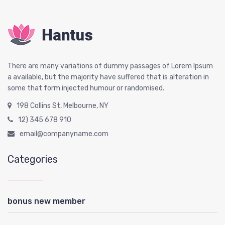
There are many variations of dummy passages of Lorem Ipsum
a available, but the majority have suffered that is alteration in
some that form injected humour or randomised.
198 Collins St, Melbourne, NY
12) 345 678 910
email@companyname.com
Categories
bonus new member