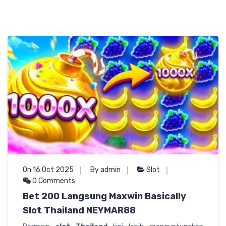
On 16 Oct 2025
By admin
Slot
0 Comments
Bet 200 Langsung Maxwin Basically
Slot Thailand NEYMAR88