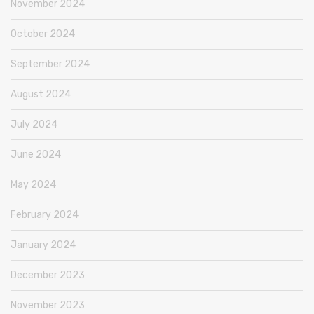
November 2024
October 2024
September 2024
August 2024
July 2024
June 2024
May 2024
February 2024
January 2024
December 2023
November 2023