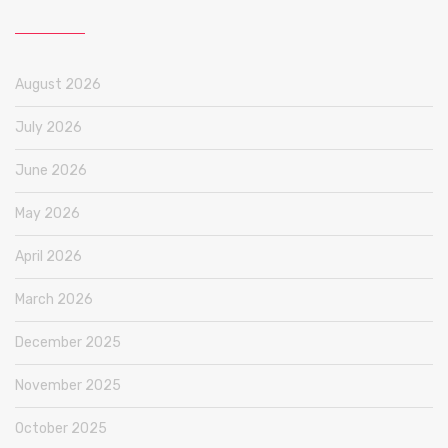
August 2026
July 2026
June 2026
May 2026
April 2026
March 2026
December 2025
November 2025
October 2025