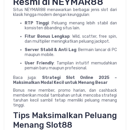
Resmi di NEYMAR88
Situs NEYMAR88 menawarkan berbagai jenis slot dari
klasik hingga modern dengan keunggulan:
RTP Tinggi
: Peluang menang lebih stabil dan
konsisten dibanding situs lain.
Fitur Bonus Lengkap
: Wild, scatter, free spin,
dan multiplier meningkatkan peluang jackpot.
Server Stabil & Anti Lag
: Bermain lancar di PC
maupun mobile.
User Friendly
: Tampilan intuitif memudahkan
pemain baru maupun profesional.
Baca juga:
Strategi Slot Online 2025 –
Maksimalkan Modal Kecil untuk Menang Besar
Bonus new member, promo harian, dan cashback
memberikan modal tambahan untuk mencoba strategi
taruhan kecil sambil tetap memiliki peluang menang
tinggi.
Tips Maksimalkan Peluang
Menang Slot88