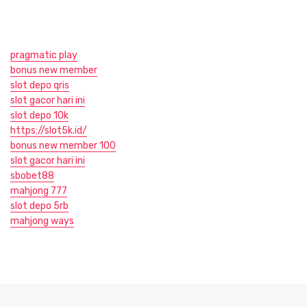
pragmatic play
bonus new member
slot depo qris
slot gacor hari ini
slot depo 10k
https://slot5k.id/
bonus new member 100
slot gacor hari ini
sbobet88
mahjong 777
slot depo 5rb
mahjong ways