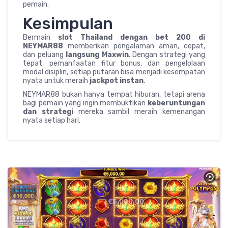
pemain.
Kesimpulan
Bermain
slot Thailand dengan bet 200 di
NEYMAR88
memberikan pengalaman aman, cepat,
dan peluang
langsung Maxwin
. Dengan strategi yang
tepat, pemanfaatan fitur bonus, dan pengelolaan
modal disiplin, setiap putaran bisa menjadi kesempatan
nyata untuk meraih
jackpot instan
.
NEYMAR88 bukan hanya tempat hiburan, tetapi arena
bagi pemain yang ingin membuktikan
keberuntungan
dan strategi
mereka sambil meraih kemenangan
nyata setiap hari.