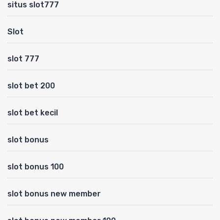
situs slot777
Slot
slot 777
slot bet 200
slot bet kecil
slot bonus
slot bonus 100
slot bonus new member