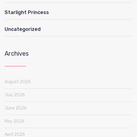
Starlight Princess
Uncategorized
Archives
August 2026
July 2026
June 2026
May 2026
April 2026