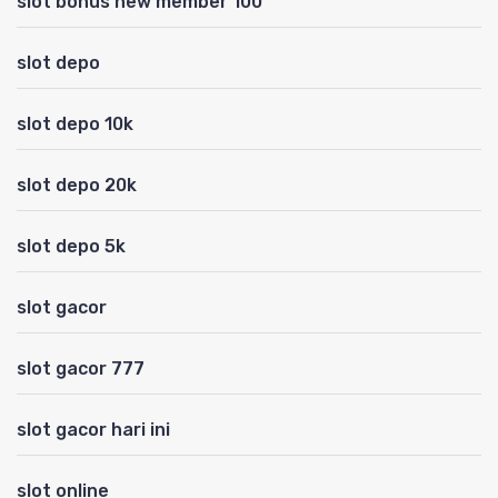
slot bonus new member 100
slot depo
slot depo 10k
slot depo 20k
slot depo 5k
slot gacor
slot gacor 777
slot gacor hari ini
slot online