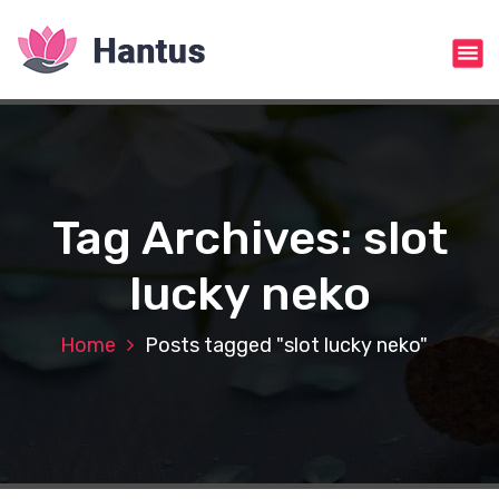
S
k
i
p
t
o
c
o
n
Tag Archives: slot
t
e
lucky neko
n
t
Home
Posts tagged "slot lucky neko"