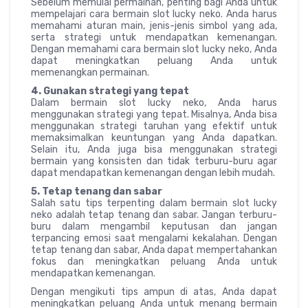
Sebelum memulai permainan, penting bagi Anda untuk
mempelajari cara bermain slot lucky neko. Anda harus
memahami aturan main, jenis-jenis simbol yang ada,
serta strategi untuk mendapatkan kemenangan.
Dengan memahami cara bermain slot lucky neko, Anda
dapat meningkatkan peluang Anda untuk
memenangkan permainan.
4. Gunakan strategi yang tepat
Dalam bermain slot lucky neko, Anda harus
menggunakan strategi yang tepat. Misalnya, Anda bisa
menggunakan strategi taruhan yang efektif untuk
memaksimalkan keuntungan yang Anda dapatkan.
Selain itu, Anda juga bisa menggunakan strategi
bermain yang konsisten dan tidak terburu-buru agar
dapat mendapatkan kemenangan dengan lebih mudah.
5. Tetap tenang dan sabar
Salah satu tips terpenting dalam bermain slot lucky
neko adalah tetap tenang dan sabar. Jangan terburu-
buru dalam mengambil keputusan dan jangan
terpancing emosi saat mengalami kekalahan. Dengan
tetap tenang dan sabar, Anda dapat mempertahankan
fokus dan meningkatkan peluang Anda untuk
mendapatkan kemenangan.
Dengan mengikuti tips ampun di atas, Anda dapat
meningkatkan peluang Anda untuk menang bermain