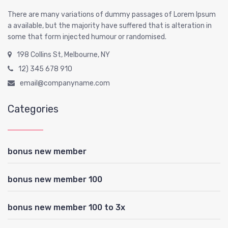
There are many variations of dummy passages of Lorem Ipsum
a available, but the majority have suffered that is alteration in
some that form injected humour or randomised.
198 Collins St, Melbourne, NY
12) 345 678 910
email@companyname.com
Categories
bonus new member
bonus new member 100
bonus new member 100 to 3x