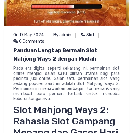
On 17 May 2024
By admin
Slot
0 Comments
Panduan Lengkap Bermain Slot
Mahjong Ways 2 dengan Mudah
Pada era digital seperti sekarang ini, permainan slot
online menjadi salah satu pilihan utama bagi para
pecinta judi online. Salah satu permainan slot yang
sedang populer saat ini adalah Slot Mahjong Ways 2.
Permainan ini menawarkan berbagai fitur menarik yang
membuat para pemain tertarik untuk mencoba
keberuntungannya.
Slot Mahjong Ways 2:
Rahasia Slot Gampang
Menang dan Gacor Hari