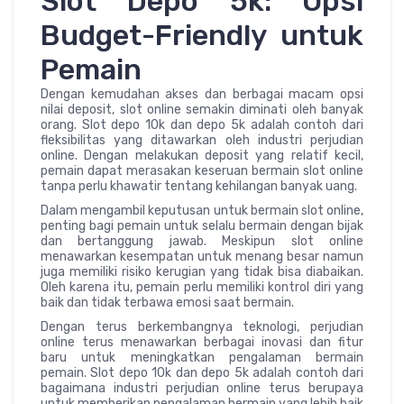
Slot Depo 5k: Opsi
Budget-Friendly untuk
Pemain
Dengan kemudahan akses dan berbagai macam opsi
nilai deposit, slot online semakin diminati oleh banyak
orang. Slot depo 10k dan depo 5k adalah contoh dari
fleksibilitas yang ditawarkan oleh industri perjudian
online. Dengan melakukan deposit yang relatif kecil,
pemain dapat merasakan keseruan bermain slot online
tanpa perlu khawatir tentang kehilangan banyak uang.
Dalam mengambil keputusan untuk bermain slot online,
penting bagi pemain untuk selalu bermain dengan bijak
dan bertanggung jawab. Meskipun slot online
menawarkan kesempatan untuk menang besar namun
juga memiliki risiko kerugian yang tidak bisa diabaikan.
Oleh karena itu, pemain perlu memiliki kontrol diri yang
baik dan tidak terbawa emosi saat bermain.
Dengan terus berkembangnya teknologi, perjudian
online terus menawarkan berbagai inovasi dan fitur
baru untuk meningkatkan pengalaman bermain
pemain. Slot depo 10k dan depo 5k adalah contoh dari
bagaimana industri perjudian online terus berupaya
untuk memberikan pengalaman bermain yang lebih baik