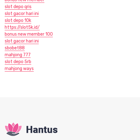
slot depo qris
slot gacor hari ini
slot depo 10k
https://slot5k.id/
bonus new member 100
slot gacor hari ini
sbobet88
mahjong 777
slot depo 5rb
mahjong ways