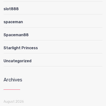
slot888
spaceman
Spaceman88
Starlight Princess
Uncategorized
Archives
August 2026