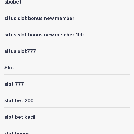
sbobet
situs slot bonus new member
situs slot bonus new member 100
situs slot777
Slot
slot 777
slot bet 200
slot bet kecil
slot bonus