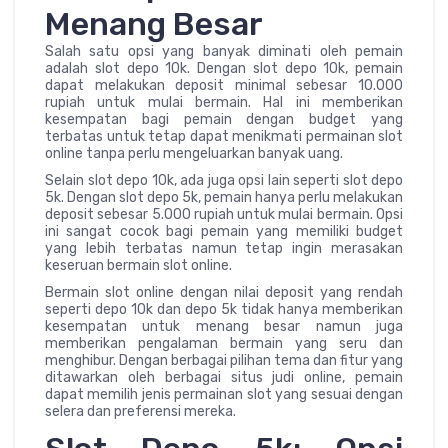
Menang Besar
Salah satu opsi yang banyak diminati oleh pemain
adalah slot depo 10k. Dengan slot depo 10k, pemain
dapat melakukan deposit minimal sebesar 10.000
rupiah untuk mulai bermain. Hal ini memberikan
kesempatan bagi pemain dengan budget yang
terbatas untuk tetap dapat menikmati permainan slot
online tanpa perlu mengeluarkan banyak uang.
Selain slot depo 10k, ada juga opsi lain seperti slot depo
5k. Dengan slot depo 5k, pemain hanya perlu melakukan
deposit sebesar 5.000 rupiah untuk mulai bermain. Opsi
ini sangat cocok bagi pemain yang memiliki budget
yang lebih terbatas namun tetap ingin merasakan
keseruan bermain slot online.
Bermain slot online dengan nilai deposit yang rendah
seperti depo 10k dan depo 5k tidak hanya memberikan
kesempatan untuk menang besar namun juga
memberikan pengalaman bermain yang seru dan
menghibur. Dengan berbagai pilihan tema dan fitur yang
ditawarkan oleh berbagai situs judi online, pemain
dapat memilih jenis permainan slot yang sesuai dengan
selera dan preferensi mereka.