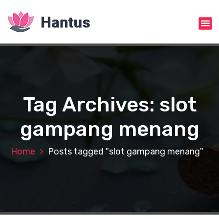
S
k
i
p
t
o
c
o
n
Tag Archives: slot
t
e
gampang menang
n
t
Home
Posts tagged "slot gampang menang"