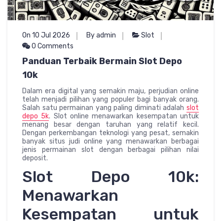
On 10 Jul 2026
By admin
Slot
0 Comments
Panduan Terbaik Bermain Slot Depo
10k
Dalam era digital yang semakin maju, perjudian online
telah menjadi pilihan yang populer bagi banyak orang.
Salah satu permainan yang paling diminati adalah
slot
depo 5k
. Slot online menawarkan kesempatan untuk
menang besar dengan taruhan yang relatif kecil.
Dengan perkembangan teknologi yang pesat, semakin
banyak situs judi online yang menawarkan berbagai
jenis permainan slot dengan berbagai pilihan nilai
deposit.
Slot Depo 10k:
Menawarkan
Kesempatan untuk