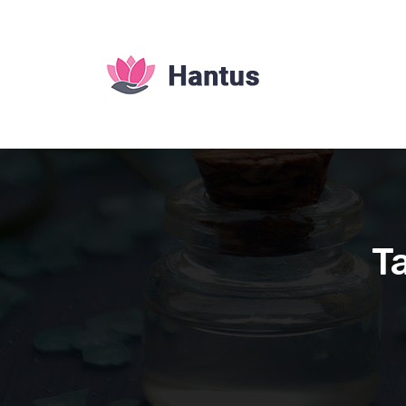
S
k
i
p
t
o
c
o
n
t
e
n
T
t