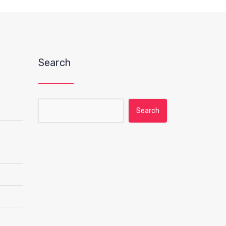
Search
Search for: