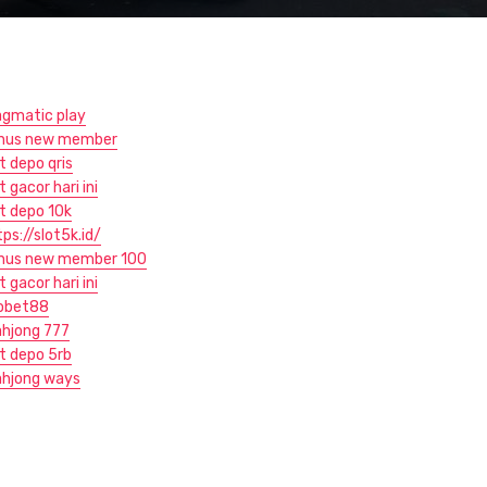
agmatic play
nus new member
t depo qris
t gacor hari ini
ot depo 10k
ps://slot5k.id/
nus new member 100
t gacor hari ini
obet88
hjong 777
ot depo 5rb
hjong ways