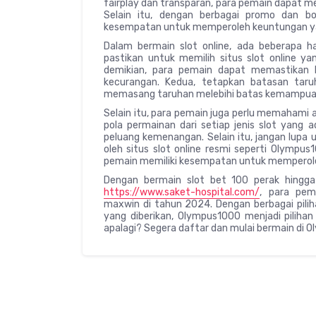
fairplay dan transparan, para pemain dapat 
Selain itu, dengan berbagai promo dan b
kesempatan untuk memperoleh keuntungan ya
Dalam bermain slot online, ada beberapa ha
pastikan untuk memilih situs slot online y
demikian, para pemain dapat memastikan 
kecurangan. Kedua, tetapkan batasan taruh
memasang taruhan melebihi batas kemampuan 
Selain itu, para pemain juga perlu memahami 
pola permainan dari setiap jenis slot yan
peluang kemenangan. Selain itu, jangan lup
oleh situs slot online resmi seperti Olymp
pemain memiliki kesempatan untuk mempero
Dengan bermain slot bet 100 perak hingga
https://www.saket-hospital.com/
, para pem
maxwin di tahun 2024. Dengan berbagai pili
yang diberikan, Olympus1000 menjadi pilihan 
apalagi? Segera daftar dan mulai bermain di