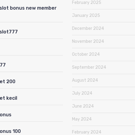
February 2025
 slot bonus new member
January 2025
December 2024
 slot777
November 2024
October 2024
777
September 2024
August 2024
bet 200
July 2024
et kecil
June 2024
bonus
May 2024
bonus 100
February 2024