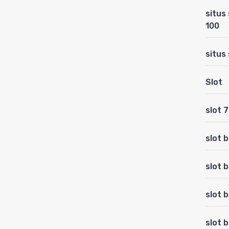
situs
100
situs
Slot
slot 
slot 
slot b
slot 
slot 