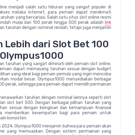
line menjadi salah satu hiburan yang sangat populer di
kses melalui internet, para pemain dapat menikmati
aruhan yang bervariasi. Salah satu situs slot online resmi
ndah mulai dari 100 perak hingga 500 perak adalah
link
akan taruhan dengan nominal rendah, tetapi juga menjamin
Lebih dari Slot Bet 100
i Olympus1000
an taruhan yang sangat diminati oleh pemain slot online.
 pemain dapat memasang taruhan sesuai dengan budget
 pilihan yang ideal bagi pemain pemula yang ingin mencoba
arkan modal besar. Olympus1000 menyediakan berbagai
100 perak, sehingga para pemain dapat memilih permainan
menawarkan taruhan dengan nominal lainnya seperti slot
dan slot bet 500. Dengan berbagai pilihan taruhan yang
uhan sesuai dengan keinginan dan kemampuan finansial
ga memberikan kesempatan bagi para pemain untuk
in konsisten.
n 2024, Olympus1000 menjamin bahwa para pemain akan
ine yang memuaskan. Dengan sistem permainan yang