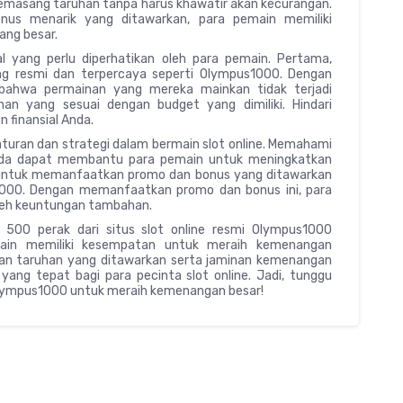
memasang taruhan tanpa harus khawatir akan kecurangan.
onus menarik yang ditawarkan, para pemain memiliki
ng besar.
l yang perlu diperhatikan oleh para pemain. Pertama,
ang resmi dan terpercaya seperti Olympus1000. Dengan
bahwa permainan yang mereka mainkan tidak terjadi
an yang sesuai dengan budget yang dimiliki. Hindari
finansial Anda.
aturan dan strategi dalam bermain slot online. Memahami
g ada dapat membantu para pemain untuk meningkatkan
a untuk memanfaatkan promo dan bonus yang ditawarkan
us1000. Dengan memanfaatkan promo dan bonus ini, para
leh keuntungan tambahan.
 500 perak dari situs slot online resmi Olympus1000
ain memiliki kesempatan untuk meraih kemenangan
han taruhan yang ditawarkan serta jaminan kemenangan
yang tepat bagi para pecinta slot online. Jadi, tunggu
 Olympus1000 untuk meraih kemenangan besar!