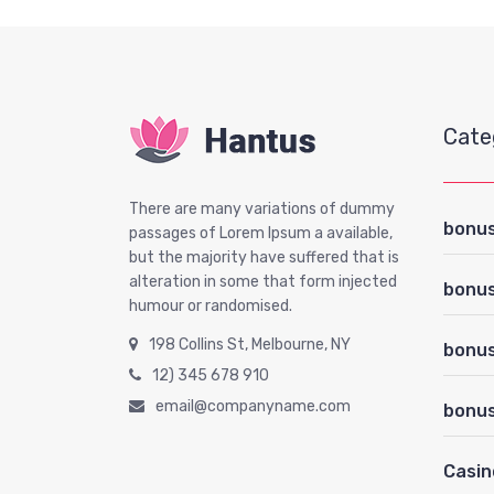
Cate
There are many variations of dummy
bonu
passages of Lorem Ipsum a available,
but the majority have suffered that is
alteration in some that form injected
bonu
humour or randomised.
198 Collins St, Melbourne, NY
bonus
12) 345 678 910
email@companyname.com
bonus
Casin