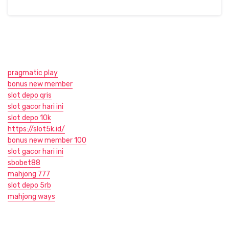
pragmatic play
bonus new member
slot depo qris
slot gacor hari ini
slot depo 10k
https://slot5k.id/
bonus new member 100
slot gacor hari ini
sbobet88
mahjong 777
slot depo 5rb
mahjong ways