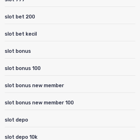
slot bet 200
slot bet kecil
slot bonus
slot bonus 100
slot bonus new member
slot bonus new member 100
slot depo
slot depo 10k