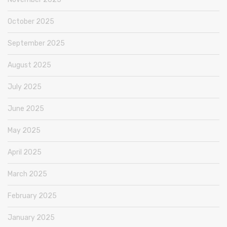
October 2025
September 2025
August 2025
July 2025
June 2025
May 2025
April 2025
March 2025
February 2025
January 2025