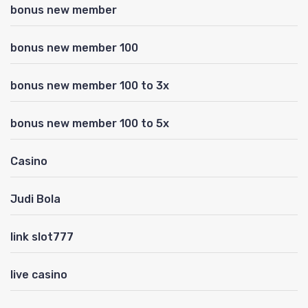
bonus new member
bonus new member 100
bonus new member 100 to 3x
bonus new member 100 to 5x
Casino
Judi Bola
link slot777
live casino