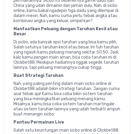
permainannya. Sicbo itu sebenernya game dadu dari
China yang udah dimainin dari jaman dulu. Nah, di sicbo
online, kamu bakal ngadepin tiga dadu yang dilempar di
dalam mesin. Nah, kamu cuma perlu tebak angka atau
kombinasi angka yang keluar, simpel kan?
Manfaatkan Peluang dengan Taruhan Kecil atau
Besar
Di sicbo, ada banyak opsi taruhan yang bisa kamu pilih.
Salah satunya taruhan kecil atau besar. Ini tuh taruhan
yang ngasih kamu peluang menang sekitar 50:50. Jadi,
kalo kamu pengen main aman, bisa coba taruhan ini di
Clickbet88. Meskipun hadiahnya nggak segede taruhan
lainnya, tapi peluang menangnya cukup tinggi.
Buat Strategi Taruhan
Nah, yang paling penting dalam main sicbo online di
Clickbet88 adalah bikin strategi taruhan. Jangan cuma
asal tebak aja! Kamu bisa coba bikin sistem taruhan
yang bisa meningkatkan peluang menang kamu.
Misalnya, kamu bisa coba sistem taruhan martingale
atau sistem taruhan lainnya yang udah terbukti ampuh
buat menangin sicbo.
Pantau Permainan Live
Salah satu keuntungan main sicbo online di Clickbet88