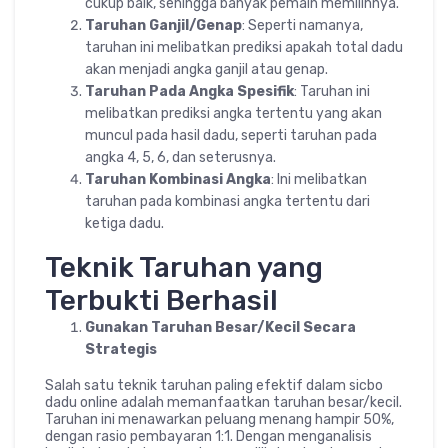
cukup baik, sehingga banyak pemain memilihnya.
Taruhan Ganjil/Genap
: Seperti namanya,
taruhan ini melibatkan prediksi apakah total dadu
akan menjadi angka ganjil atau genap.
Taruhan Pada Angka Spesifik
: Taruhan ini
melibatkan prediksi angka tertentu yang akan
muncul pada hasil dadu, seperti taruhan pada
angka 4, 5, 6, dan seterusnya.
Taruhan Kombinasi Angka
: Ini melibatkan
taruhan pada kombinasi angka tertentu dari
ketiga dadu.
Teknik Taruhan yang
Terbukti Berhasil
Gunakan Taruhan Besar/Kecil Secara
Strategis
Salah satu teknik taruhan paling efektif dalam sicbo
dadu online adalah memanfaatkan taruhan besar/kecil.
Taruhan ini menawarkan peluang menang hampir 50%,
dengan rasio pembayaran 1:1. Dengan menganalisis