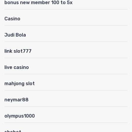
bonus new member 100 to 5x
Casino
Judi Bola
link slot777
live casino
mahjong slot
neymar88
olympus1000