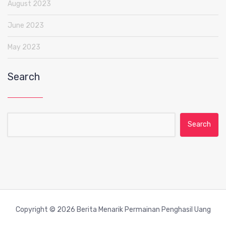
August 2023
June 2023
May 2023
Search
Search for:
Copyright © 2026 Berita Menarik Permainan Penghasil Uang