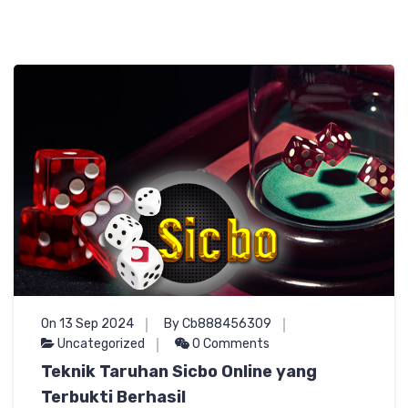
On 13 Sep 2024
By Cb888456309
Uncategorized
0 Comments
Teknik Taruhan Sicbo Online yang
Terbukti Berhasil