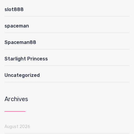
slot888
spaceman
Spaceman88
Starlight Princess
Uncategorized
Archives
August 2026