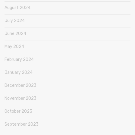
August 2024
July 2024
June 2024
May 2024
February 2024
January 2024
December 2023
November 2023
October 2023
September 2023