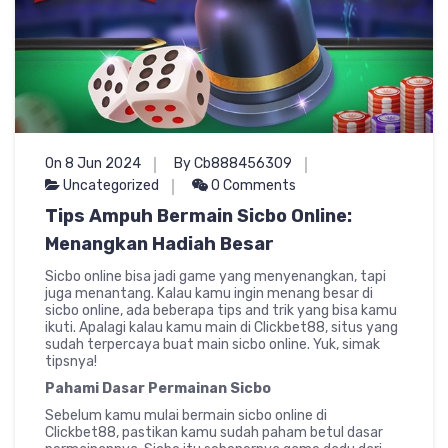
On 8 Jun 2024
By Cb888456309
Uncategorized
0 Comments
Tips Ampuh Bermain Sicbo Online:
Menangkan Hadiah Besar
Sicbo online bisa jadi game yang menyenangkan, tapi
juga menantang. Kalau kamu ingin menang besar di
sicbo online, ada beberapa tips and trik yang bisa kamu
ikuti. Apalagi kalau kamu main di Clickbet88, situs yang
sudah terpercaya buat main sicbo online. Yuk, simak
tipsnya!
Pahami Dasar Permainan Sicbo
Sebelum kamu mulai bermain sicbo online di
Clickbet88, pastikan kamu sudah paham betul dasar