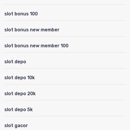
slot bonus 100
slot bonus new member
slot bonus new member 100
slot depo
slot depo 10k
slot depo 20k
slot depo 5k
slot gacor