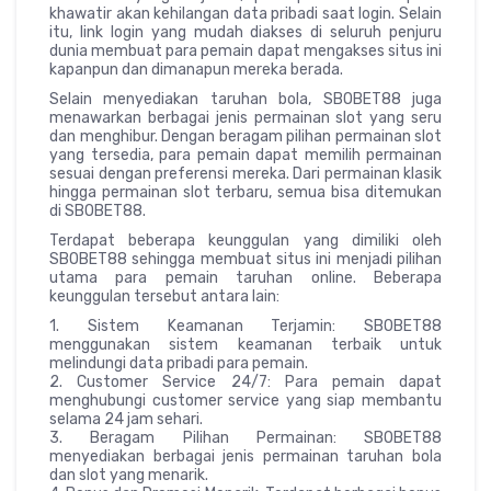
khawatir akan kehilangan data pribadi saat login. Selain
itu, link login yang mudah diakses di seluruh penjuru
dunia membuat para pemain dapat mengakses situs ini
kapanpun dan dimanapun mereka berada.
Selain menyediakan taruhan bola, SBOBET88 juga
menawarkan berbagai jenis permainan slot yang seru
dan menghibur. Dengan beragam pilihan permainan slot
yang tersedia, para pemain dapat memilih permainan
sesuai dengan preferensi mereka. Dari permainan klasik
hingga permainan slot terbaru, semua bisa ditemukan
di SBOBET88.
Terdapat beberapa keunggulan yang dimiliki oleh
SBOBET88 sehingga membuat situs ini menjadi pilihan
utama para pemain taruhan online. Beberapa
keunggulan tersebut antara lain:
1. Sistem Keamanan Terjamin: SBOBET88
menggunakan sistem keamanan terbaik untuk
melindungi data pribadi para pemain.
2. Customer Service 24/7: Para pemain dapat
menghubungi customer service yang siap membantu
selama 24 jam sehari.
3. Beragam Pilihan Permainan: SBOBET88
menyediakan berbagai jenis permainan taruhan bola
dan slot yang menarik.