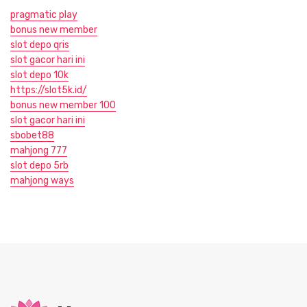
pragmatic play
bonus new member
slot depo qris
slot gacor hari ini
slot depo 10k
https://slot5k.id/
bonus new member 100
slot gacor hari ini
sbobet88
mahjong 777
slot depo 5rb
mahjong ways