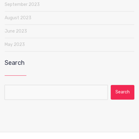
September 2023
August 2023
June 2023
May 2023
Search
Search for: