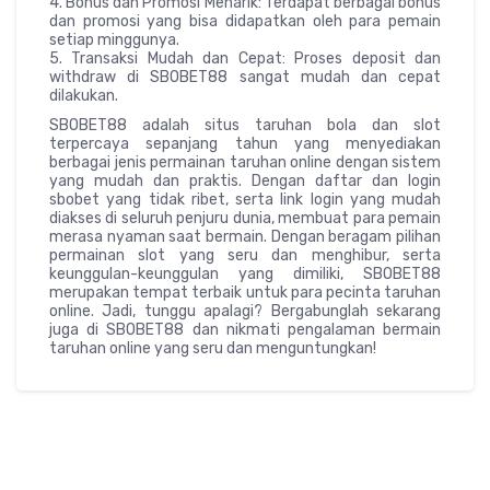
4. Bonus dan Promosi Menarik: Terdapat berbagai bonus
dan promosi yang bisa didapatkan oleh para pemain
setiap minggunya.
5. Transaksi Mudah dan Cepat: Proses deposit dan
withdraw di SBOBET88 sangat mudah dan cepat
dilakukan.
SBOBET88 adalah situs taruhan bola dan slot
terpercaya sepanjang tahun yang menyediakan
berbagai jenis permainan taruhan online dengan sistem
yang mudah dan praktis. Dengan daftar dan login
sbobet yang tidak ribet, serta link login yang mudah
diakses di seluruh penjuru dunia, membuat para pemain
merasa nyaman saat bermain. Dengan beragam pilihan
permainan slot yang seru dan menghibur, serta
keunggulan-keunggulan yang dimiliki, SBOBET88
merupakan tempat terbaik untuk para pecinta taruhan
online. Jadi, tunggu apalagi? Bergabunglah sekarang
juga di SBOBET88 dan nikmati pengalaman bermain
taruhan online yang seru dan menguntungkan!