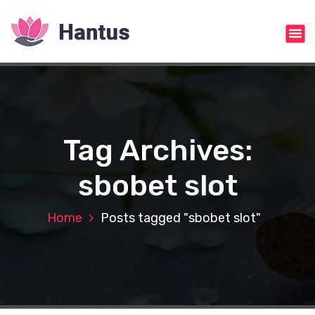
S
k
i
p
t
o
c
o
n
Tag Archives:
t
e
sbobet slot
n
t
Home
Posts tagged "sbobet slot"