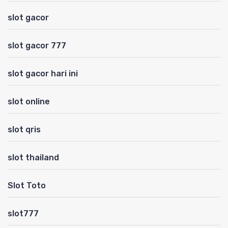
slot gacor
slot gacor 777
slot gacor hari ini
slot online
slot qris
slot thailand
Slot Toto
slot777