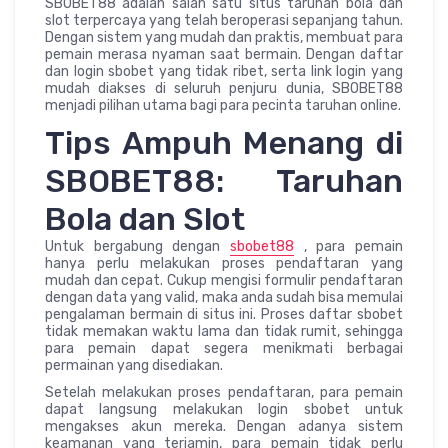
SBOBET88 adalah salah satu situs taruhan bola dan
slot terpercaya yang telah beroperasi sepanjang tahun.
Dengan sistem yang mudah dan praktis, membuat para
pemain merasa nyaman saat bermain. Dengan daftar
dan login sbobet yang tidak ribet, serta link login yang
mudah diakses di seluruh penjuru dunia, SBOBET88
menjadi pilihan utama bagi para pecinta taruhan online.
Tips Ampuh Menang di
SBOBET88: Taruhan
Bola dan Slot
Untuk bergabung dengan
sbobet88
, para pemain
hanya perlu melakukan proses pendaftaran yang
mudah dan cepat. Cukup mengisi formulir pendaftaran
dengan data yang valid, maka anda sudah bisa memulai
pengalaman bermain di situs ini. Proses daftar sbobet
tidak memakan waktu lama dan tidak rumit, sehingga
para pemain dapat segera menikmati berbagai
permainan yang disediakan.
Setelah melakukan proses pendaftaran, para pemain
dapat langsung melakukan login sbobet untuk
mengakses akun mereka. Dengan adanya sistem
keamanan yang terjamin, para pemain tidak perlu