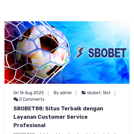
On 16 Aug 2025
By admin
sbobet
,
Slot
0 Comments
SBOBET88: Situs Terbaik dengan
Layanan Customer Service
Profesional