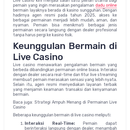
Live casino kini menjadi salah satu pilihan utama bagi
pemain yang ingin merasakan pengalaman
dadu online
bermain layaknya berada di kasino sungguhan. Dengan
hadirnya agen resmi pada tahun 2025, akses ke
berbagai permainan menjadi lebih mudah, aman, dan
nyaman. Pemain bisa menikmati berbagai jenis
permainan secara langsung dengan dealer profesional
tanpa harus pergi ke kasino fisik.
Keunggulan Bermain di
Live Casino
Live casino menawarkan pengalaman bermain yang
berbeda dibandingkan permainan online biasa. Interaksi
dengan dealer secara real-time dan fitur live streaming
membuat pemain merasakan sensasi yang lebih nyata.
Selain itu, agen resmi menyediakan layanan terbaik
yang menjamin keamanan transaksi dan kenyamanan
bermain.
Baca juga: Strategi Ampuh Menang di Permainan Live
Casino
Beberapa keunggulan bermain di live casino meliputi:
Interaksi Real-Time:
Pemain dapat
berinteraksi langsung dengan dealer, menambah