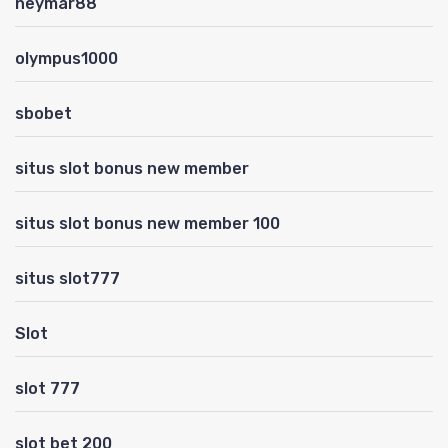
neymar88
olympus1000
sbobet
situs slot bonus new member
situs slot bonus new member 100
situs slot777
Slot
slot 777
slot bet 200