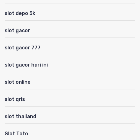
slot depo 5k
slot gacor
slot gacor 777
slot gacor hari ini
slot online
slot qris
slot thailand
Slot Toto