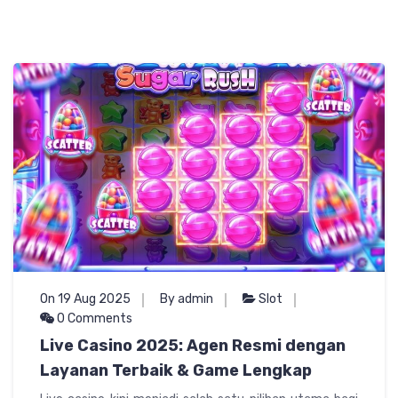
On 19 Aug 2025
By admin
Slot
0 Comments
Live Casino 2025: Agen Resmi dengan
Layanan Terbaik & Game Lengkap