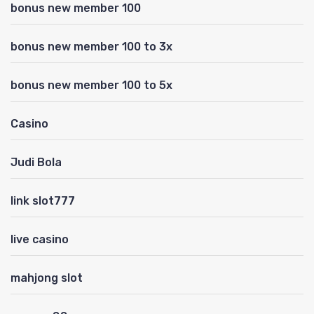
bonus new member 100
bonus new member 100 to 3x
bonus new member 100 to 5x
Casino
Judi Bola
link slot777
live casino
mahjong slot