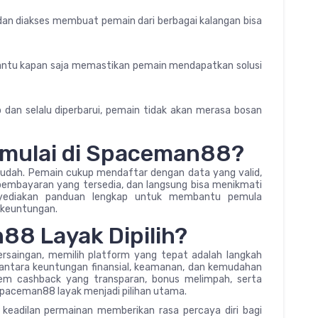
an diakses membuat pemain dari berbagai kalangan bisa
ntu kapan saja memastikan pemain mendapatkan solusi
 dan selalu diperbarui, pemain tidak akan merasa bosan
mulai di Spaceman88?
dah. Pemain cukup mendaftar dengan data yang valid,
pembayaran yang tersedia, dan langsung bisa menikmati
enyediakan panduan lengkap untuk membantu pemula
keuntungan.
8 Layak Dipilih?
rsaingan, memilih platform yang tepat adalah langkah
antara keuntungan finansial, keamanan, dan kemudahan
tem cashback yang transparan, bonus melimpah, serta
paceman88 layak menjadi pilihan utama.
keadilan permainan memberikan rasa percaya diri bagi