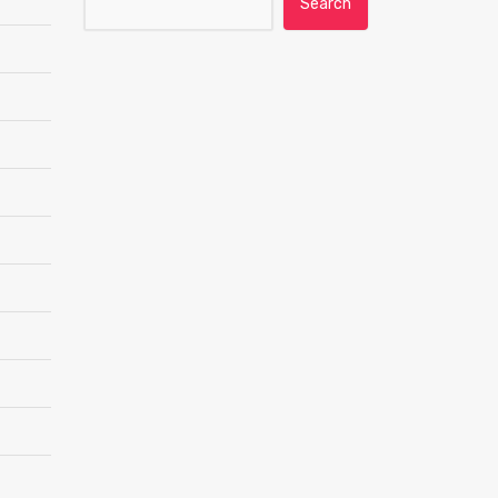
Search for: