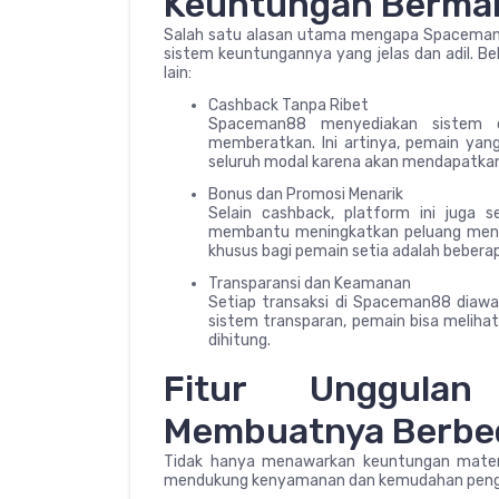
Keuntungan Berma
Salah satu alasan utama mengapa Spaceman88
sistem keuntungannya yang jelas dan adil. B
lain:
Cashback Tanpa Ribet
Spaceman88 menyediakan sistem 
memberatkan. Ini artinya, pemain yan
seluruh modal karena akan mendapatkan
Bonus dan Promosi Menarik
Selain cashback, platform ini juga
membantu meningkatkan peluang menang
khusus bagi pemain setia adalah bebera
Transparansi dan Keamanan
Setiap transaksi di Spaceman88 diawa
sistem transparan, pemain bisa melih
dihitung.
Fitur Unggula
Membuatnya Berbe
Tidak hanya menawarkan keuntungan materi,
mendukung kenyamanan dan kemudahan pengg