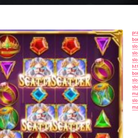
pr
bo
slo
slo
sl
htt
bo
slo
sb
ma
sl
ma