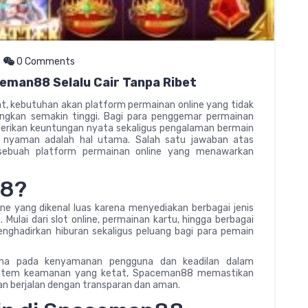
0 Comments
eman88 Selalu Cair Tanpa Ribet
t, kebutuhan akan platform permainan online yang tidak
gkan semakin tinggi. Bagi para penggemar permainan
erikan keuntungan nyata sekaligus pengalaman bermain
nyaman adalah hal utama. Salah satu jawaban atas
sebuah platform permainan online yang menawarkan
88?
e yang dikenal luas karena menyediakan berbagai jenis
lai dari slot online, permainan kartu, hingga berbagai
enghadirkan hiburan sekaligus peluang bagi para pemain
ama pada kenyamanan pengguna dan keadilan dalam
 sistem keamanan yang ketat, Spaceman88 memastikan
an berjalan dengan transparan dan aman.