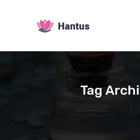
S
k
i
p
t
o
c
o
n
t
e
n
Tag Arch
t