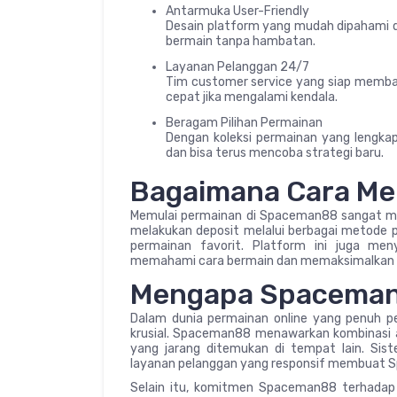
Antarmuka User-Friendly
Desain platform yang mudah dipahami d
bermain tanpa hambatan.
Layanan Pelanggan 24/7
Tim customer service yang siap memba
cepat jika mengalami kendala.
Beragam Pilihan Permainan
Dengan koleksi permainan yang lengkap
dan bisa terus mencoba strategi baru.
Bagaimana Cara Me
Memulai permainan di Spaceman88 sangat mu
melakukan deposit melalui berbagai metode 
permainan favorit. Platform ini juga m
memahami cara bermain dan memaksimalkan 
Mengapa Spaceman8
Dalam dunia permainan online yang penuh pe
krusial. Spaceman88 menawarkan kombinasi 
yang jarang ditemukan di tempat lain. Sis
layanan pelanggan yang responsif membuat S
Selain itu, komitmen Spaceman88 terhadap 