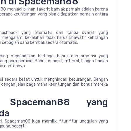
in di Spaceman88
 menjadi pilihan favorit banyak pemain adalah karena
eberapa keuntungan yang bisa didapatkan pemain antara
cashback yang otomatis dan tanpa syarat yang
g mengalami kekalahan tidak harus khawatir kehilangan
 sebagian dana kembali secara otomatis.
 sering mengadakan berbagai bonus dan promosi yang
 para pemain. Bonus deposit, referral, hingga hadiah
pa contohnya.
si secara ketat untuk menghindari kecurangan. Dengan
at dengan jelas bagaimana keuntungan dan bonus mereka
n Spaceman88 yang
da
 Spaceman88 juga memiliki fitur-fitur unggulan yang
una, seperti: