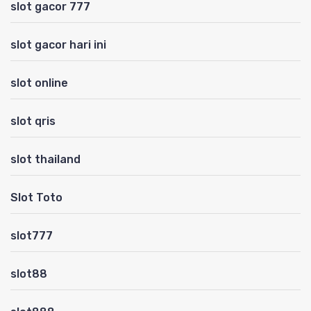
slot gacor 777
slot gacor hari ini
slot online
slot qris
slot thailand
Slot Toto
slot777
slot88