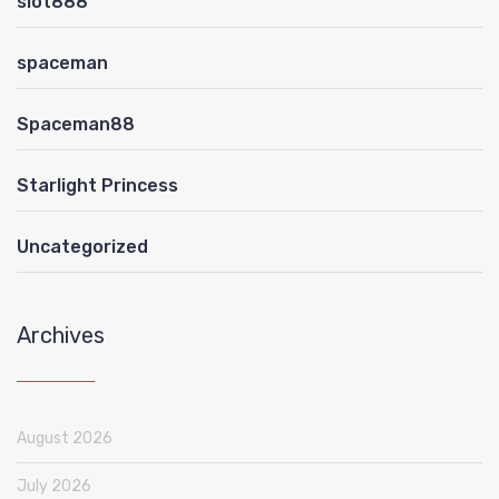
slot888
spaceman
Spaceman88
Starlight Princess
Uncategorized
Archives
August 2026
July 2026