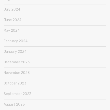
July 2024
June 2024
May 2024
February 2024
January 2024
December 2023
November 2023
October 2023
September 2023
August 2023