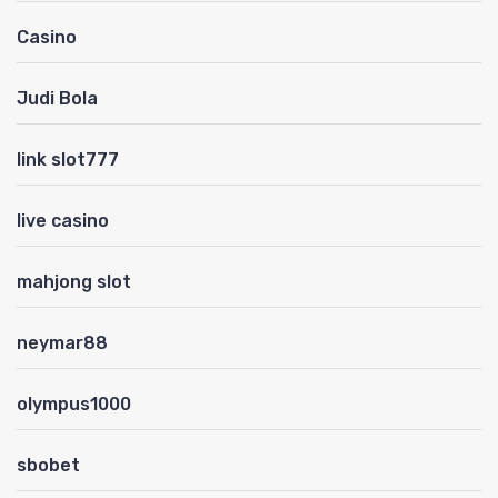
Casino
Judi Bola
link slot777
live casino
mahjong slot
neymar88
olympus1000
sbobet