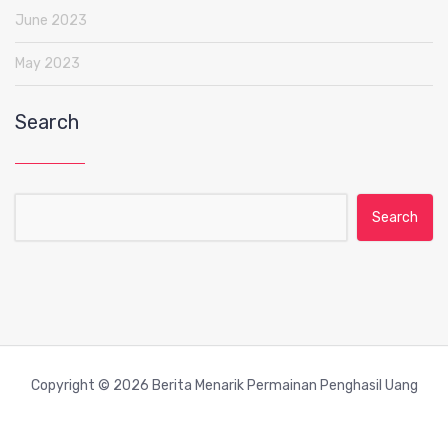
June 2023
May 2023
Search
Search for:
Copyright © 2026 Berita Menarik Permainan Penghasil Uang