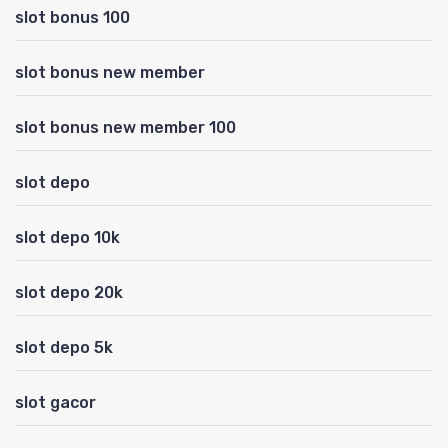
slot bonus 100
slot bonus new member
slot bonus new member 100
slot depo
slot depo 10k
slot depo 20k
slot depo 5k
slot gacor