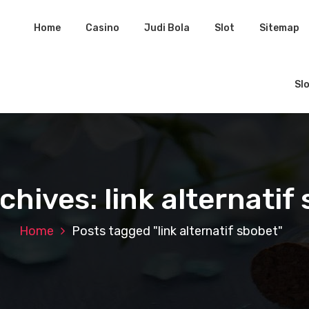
Home
Casino
Judi Bola
Slot
Sitemap
Sl
chives: link alternatif
Home
Posts tagged "link alternatif sbobet"