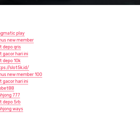
agmatic play
nus new member
t depo qris
t gacor hari ini
ot depo 10k
ps://slot5k.id/
nus new member 100
t gacor hari ini
obet88
hjong 777
ot depo 5rb
hjong ways