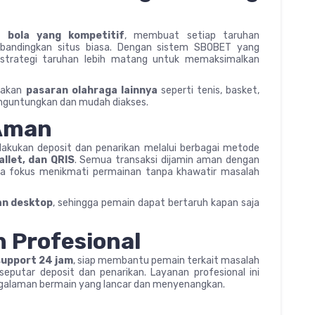
 bola yang kompetitif
, membuat setiap taruhan
ibandingkan situs biasa. Dengan sistem SBOBET yang
 strategi taruhan lebih matang untuk memaksimalkan
iakan
pasaran olahraga lainnya
seperti tenis, basket,
nguntungkan dan mudah diakses.
Aman
ukan deposit dan penarikan melalui berbagai metode
llet, dan QRIS
. Semua transaksi dijamin aman dengan
isa fokus menikmati permainan tanpa khawatir masalah
an desktop
, sehingga pemain dapat bertaruh kapan saja
 Profesional
upport 24 jam
, siap membantu pemain terkait masalah
eputar deposit dan penarikan. Layanan profesional ini
alaman bermain yang lancar dan menyenangkan.