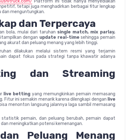
sushitruck.com/
Platform ini tidak hanya menyediakan
etitif, tetapi juga menghadirkan berbagai fitur lengkap
ru dan menguntungkan.
kap dan Terpercaya
n bola, mulai dari taruhan
single match, mix parlay,
ditampilkan dengan
update real-time
sehingga pemain
g akurat dan peluang menang yang lebih tinggi.
uhan dilakukan melalui sistem resmi yang terjamin
main dapat fokus pada strategi tanpa khawatir adanya
ting dan Streaming
ur
live betting
yang memungkinkan pemain memasang
. Fitur ini semakin menarik karena dilengkapi dengan
live
bisa menonton langsung jalannya laga sambil memasang
 statistik pemain, dan peluang berubah, pemain dapat
 dan meningkatkan potensi kemenangan.
 dan Peluang Menang