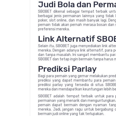
Judi Bola dan Perm
SBOBET dikenal sebagai tempat terbaik untu
berbagai jenis permainan lainnya yang tidak 
poker, slot online, dan masih banyak lagi. De
pemain tidak akan pernah merasa bosan dan
preferensi mereka.
Link Alternatif SB
Selain itu, SBOBET juga menyediakan link al
mereka. Dengan adanya link alternatif, para
dan tanpa masalah. Ini sangat membantu par
SBOBET dan tetap ingin bermain tanpa harus
Prediksi Parlay
Bagi para pemain yang gemar melakukan predi
prediksi yang dapat membantu para pemain
prediksi parlay yang tersedia di situs SB
mereka dan mendapatkan keuntungan lebih bes
SBOBET adalah tempat terbaik untuk para pe
permainan yang menarik dan menguntungkan.
pemain dapat bermain dengan nyaman tanpa
mereka. Jadi, jangan ragu untuk bergabung
bermain judi online yang tak terlupakan.