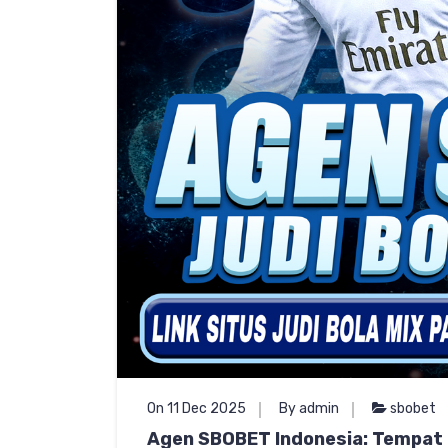
On 11 Dec 2025
By admin
sbobet
Agen SBOBET Indonesia: Tempat 