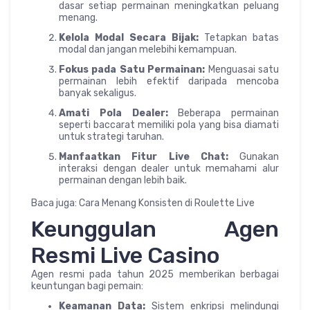
dasar setiap permainan meningkatkan peluang
menang.
Kelola Modal Secara Bijak:
Tetapkan batas
modal dan jangan melebihi kemampuan.
Fokus pada Satu Permainan:
Menguasai satu
permainan lebih efektif daripada mencoba
banyak sekaligus.
Amati Pola Dealer:
Beberapa permainan
seperti baccarat memiliki pola yang bisa diamati
untuk strategi taruhan.
Manfaatkan Fitur Live Chat:
Gunakan
interaksi dengan dealer untuk memahami alur
permainan dengan lebih baik.
Baca juga: Cara Menang Konsisten di Roulette Live
Keunggulan Agen
Resmi Live Casino
Agen resmi pada tahun 2025 memberikan berbagai
keuntungan bagi pemain:
Keamanan Data:
Sistem enkripsi melindungi