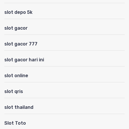
slot depo 5k
slot gacor
slot gacor 777
slot gacor hari ini
slot online
slot qris
slot thailand
Slot Toto