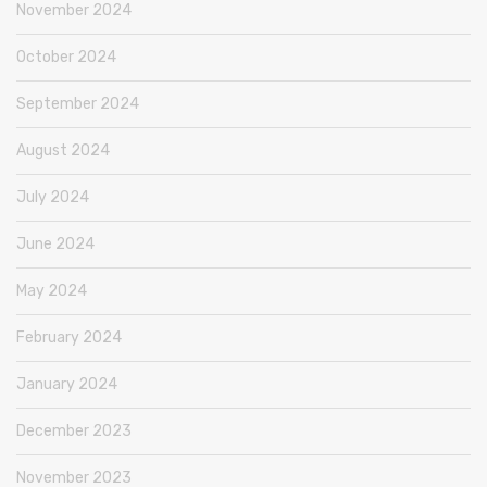
November 2024
October 2024
September 2024
August 2024
July 2024
June 2024
May 2024
February 2024
January 2024
December 2023
November 2023