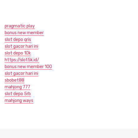
pragmatic play
bonus new member
slot depo qris
slot gacor hari ini
slot depo 10k
https://slot5k.id/
bonus new member 100
slot gacor hari ini
sbobet88
mahjong 777
slot depo 5rb
mahjong ways