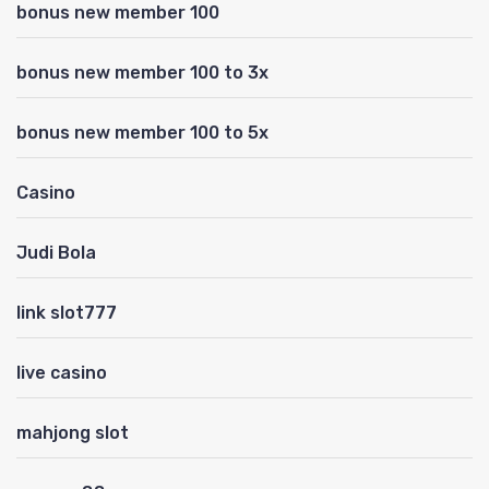
bonus new member 100
bonus new member 100 to 3x
bonus new member 100 to 5x
Casino
Judi Bola
link slot777
live casino
mahjong slot