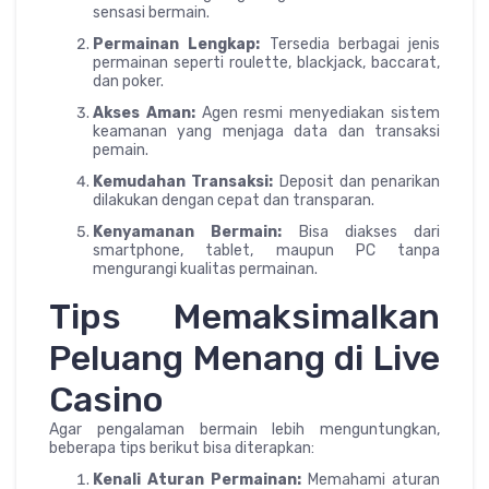
sensasi bermain.
Permainan Lengkap:
Tersedia berbagai jenis
permainan seperti roulette, blackjack, baccarat,
dan poker.
Akses Aman:
Agen resmi menyediakan sistem
keamanan yang menjaga data dan transaksi
pemain.
Kemudahan Transaksi:
Deposit dan penarikan
dilakukan dengan cepat dan transparan.
Kenyamanan Bermain:
Bisa diakses dari
smartphone, tablet, maupun PC tanpa
mengurangi kualitas permainan.
Tips Memaksimalkan
Peluang Menang di Live
Casino
Agar pengalaman bermain lebih menguntungkan,
beberapa tips berikut bisa diterapkan:
Kenali Aturan Permainan:
Memahami aturan