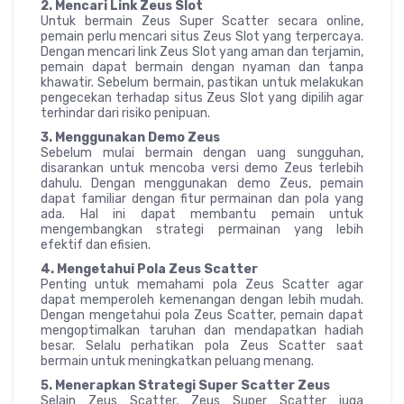
2. Mencari Link Zeus Slot
Untuk bermain Zeus Super Scatter secara online,
pemain perlu mencari situs Zeus Slot yang terpercaya.
Dengan mencari link Zeus Slot yang aman dan terjamin,
pemain dapat bermain dengan nyaman dan tanpa
khawatir. Sebelum bermain, pastikan untuk melakukan
pengecekan terhadap situs Zeus Slot yang dipilih agar
terhindar dari risiko penipuan.
3. Menggunakan Demo Zeus
Sebelum mulai bermain dengan uang sungguhan,
disarankan untuk mencoba versi demo Zeus terlebih
dahulu. Dengan menggunakan demo Zeus, pemain
dapat familiar dengan fitur permainan dan pola yang
ada. Hal ini dapat membantu pemain untuk
mengembangkan strategi permainan yang lebih
efektif dan efisien.
4. Mengetahui Pola Zeus Scatter
Penting untuk memahami pola Zeus Scatter agar
dapat memperoleh kemenangan dengan lebih mudah.
Dengan mengetahui pola Zeus Scatter, pemain dapat
mengoptimalkan taruhan dan mendapatkan hadiah
besar. Selalu perhatikan pola Zeus Scatter saat
bermain untuk meningkatkan peluang menang.
5. Menerapkan Strategi Super Scatter Zeus
Selain Zeus Scatter, Zeus Super Scatter juga