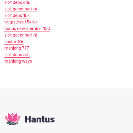
slot depo qris
slot gacor hari ini
slot depo 10k
https://slot5k.id/
bonus new member 100
slot gacor hari ini
sbobet88
mahjong 777
slot depo 5rb
mahjong ways