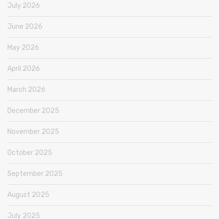
July 2026
June 2026
May 2026
April 2026
March 2026
December 2025
November 2025
October 2025
September 2025
August 2025
July 2025