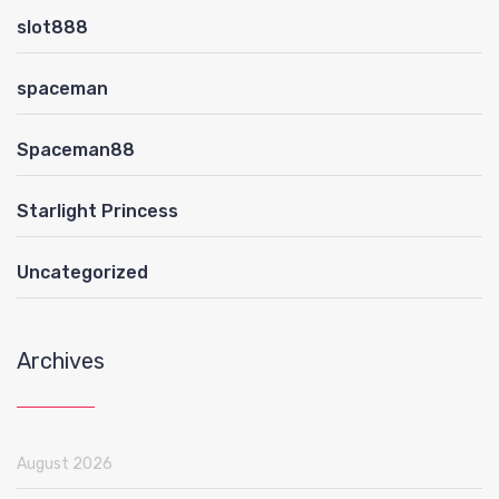
slot888
spaceman
Spaceman88
Starlight Princess
Uncategorized
Archives
August 2026