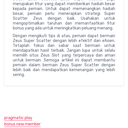
merupakan fitur yang dapat memberikan hadiah besar
kepada pemain. Untuk dapat memenangkan hadiah
besar, pemain perlu menerapkan strategi Super
Scatter Zeus dengan baik. Usahakan untuk
mengoptimalkan taruhan dan memanfaatkan fitur
bonus yang ada untuk meningkatkan peluang menang.
Dengan mengikuti tips di atas, pemain dapat bermain
Zeus Super Scatter dengan lebih efektif dan efisien.
Tetaplah fokus dan sabar saat bermain untuk
mendapatkan hasil terbaik. Jangan lupa untuk selalu
memilih situs Zeus Slot yang terpercaya dan aman
untuk bermain. Semoga artikel ini dapat membantu
pemain dalam bermain Zeus Super Scatter dengan
lebih baik dan mendapatkan kemenangan yang lebih
sering.
pragmatic play
bonus new member