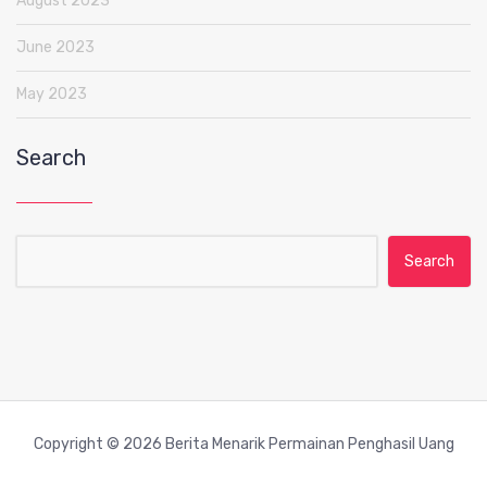
August 2023
June 2023
May 2023
Search
Search for:
Copyright © 2026 Berita Menarik Permainan Penghasil Uang