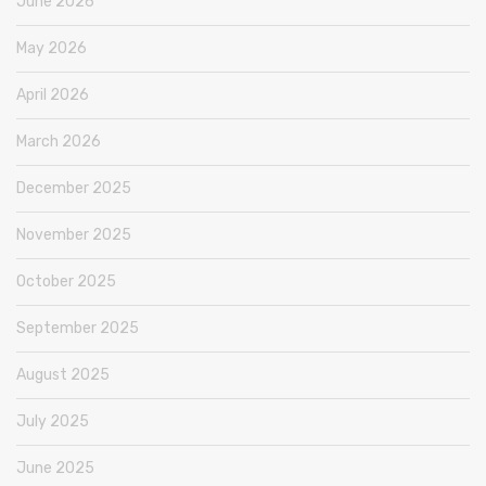
June 2026
May 2026
April 2026
March 2026
December 2025
November 2025
October 2025
September 2025
August 2025
July 2025
June 2025