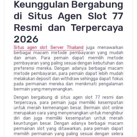
Keunggulan Bergabung
di Situs Agen Slot 77
Resmi dan Terpercaya
2026
Situs agen slot Server Thailand
juga menawarkan
berbagai macam metode pembayaran yang mudah
dan aman. Para pemain dapat memilih metode
pembayaran yang paling sesuai dengan kebutuhan dan
preferensi mereka. Dengan adanya berbagai macam
metode pembayaran, para pemain dapat lebih mudah
melakukan deposit dan withdraw sehingga dapat fokus
pada permainan mereka dan menikmati pengalaman
bermain yang menyenangkan.
Dengan bergabung di situs agen slot 77 resmi dan
terpercaya, para pemain juga memiliki kesempatan
untuk meraih kemenangan besar. Bermain slot online
merupakan cara yang menyenangkan untuk menghibur
diri dan juga memiliki kesempatan untuk meraih
keuntungan besar. Dengan adanya berbagai macam
permainan slot yang ditawarkan, para pemain dapat
memilih permainan yang paling sesuai dengan selera