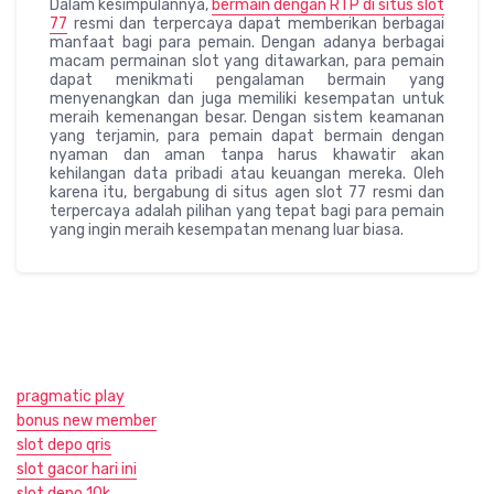
Dalam kesimpulannya,
bermain dengan RTP di situs slot
77
resmi dan terpercaya dapat memberikan berbagai
manfaat bagi para pemain. Dengan adanya berbagai
macam permainan slot yang ditawarkan, para pemain
dapat menikmati pengalaman bermain yang
menyenangkan dan juga memiliki kesempatan untuk
meraih kemenangan besar. Dengan sistem keamanan
yang terjamin, para pemain dapat bermain dengan
nyaman dan aman tanpa harus khawatir akan
kehilangan data pribadi atau keuangan mereka. Oleh
karena itu, bergabung di situs agen slot 77 resmi dan
terpercaya adalah pilihan yang tepat bagi para pemain
yang ingin meraih kesempatan menang luar biasa.
pragmatic play
bonus new member
slot depo qris
slot gacor hari ini
slot depo 10k