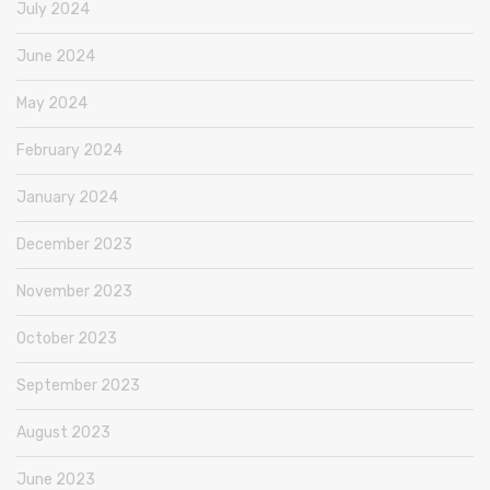
July 2024
June 2024
May 2024
February 2024
January 2024
December 2023
November 2023
October 2023
September 2023
August 2023
June 2023