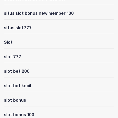
situs slot bonus new member 100
situs slot777
Slot
slot 777
slot bet 200
slot bet kecil
slot bonus
slot bonus 100