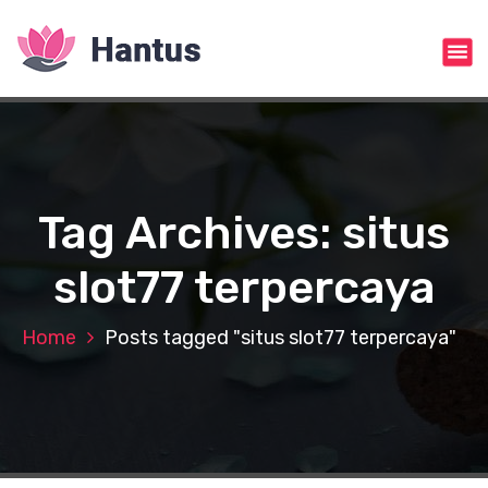
S
k
i
p
t
o
c
o
n
Tag Archives: situs
t
e
slot77 terpercaya
n
t
Home
Posts tagged "situs slot77 terpercaya"