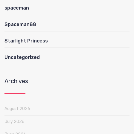
spaceman
Spaceman88
Starlight Princess
Uncategorized
Archives
August 2026
July 2026