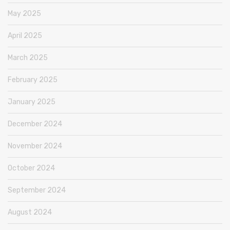
May 2025
April 2025
March 2025
February 2025
January 2025
December 2024
November 2024
October 2024
September 2024
August 2024