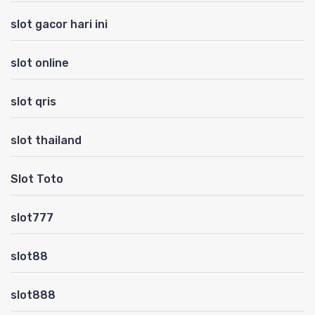
slot gacor hari ini
slot online
slot qris
slot thailand
Slot Toto
slot777
slot88
slot888