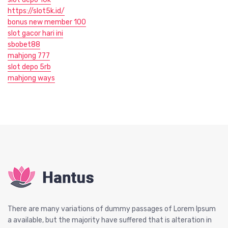
https://slot5k.id/
bonus new member 100
slot gacor hari ini
sbobet88
mahjong 777
slot depo 5rb
mahjong ways
There are many variations of dummy passages of Lorem Ipsum
a available, but the majority have suffered that is alteration in