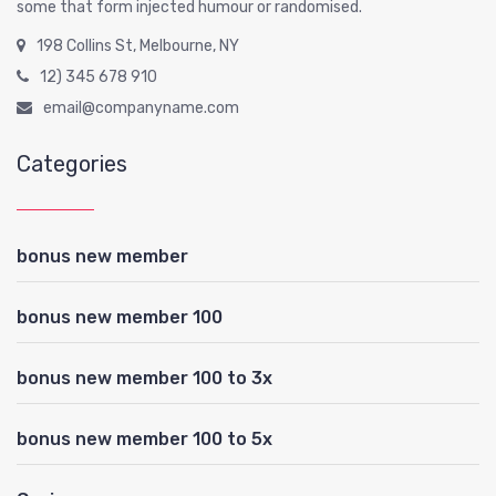
some that form injected humour or randomised.
198 Collins St, Melbourne, NY
12) 345 678 910
email@companyname.com
Categories
bonus new member
bonus new member 100
bonus new member 100 to 3x
bonus new member 100 to 5x