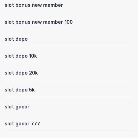
slot bonus new member
slot bonus new member 100
slot depo
slot depo 10k
slot depo 20k
slot depo 5k
slot gacor
slot gacor 777