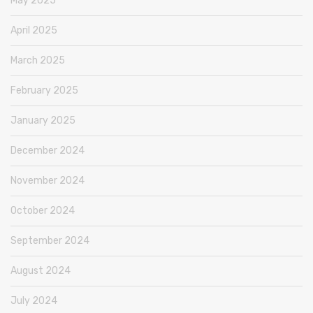
May 2025
April 2025
March 2025
February 2025
January 2025
December 2024
November 2024
October 2024
September 2024
August 2024
July 2024