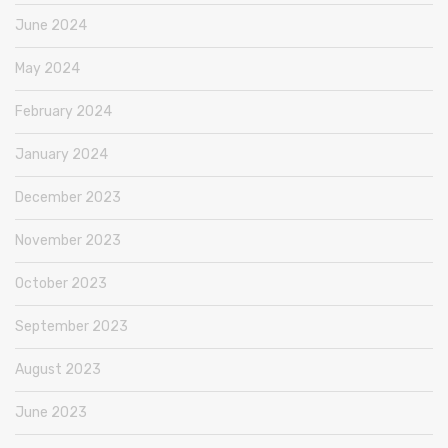
June 2024
May 2024
February 2024
January 2024
December 2023
November 2023
October 2023
September 2023
August 2023
June 2023