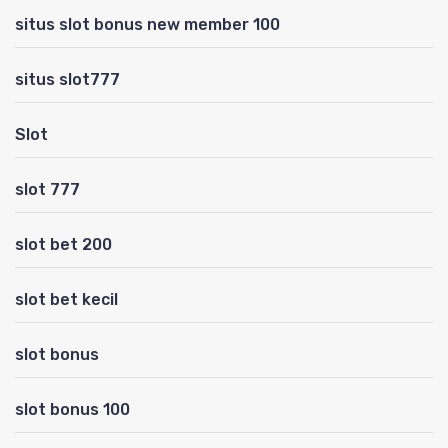
situs slot bonus new member 100
situs slot777
Slot
slot 777
slot bet 200
slot bet kecil
slot bonus
slot bonus 100