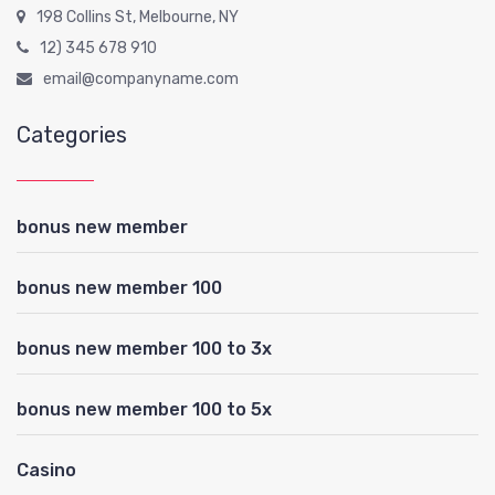
198 Collins St, Melbourne, NY
12) 345 678 910
email@companyname.com
Categories
bonus new member
bonus new member 100
bonus new member 100 to 3x
bonus new member 100 to 5x
Casino