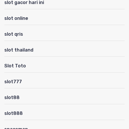
slot gacor hari ini
slot online
slot qris
slot thailand
Slot Toto
slot777
slot88
slot888