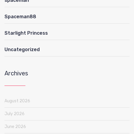
spaceman
Spaceman88
Starlight Princess
Uncategorized
Archives
August 2026
July 2026
June 2026